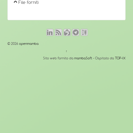
File forniti
© 2026
openmamba
↑
Sito web fornito da
mambaSoft
- Ospitato da
TOP-IX