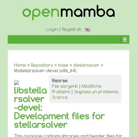
↓
SALTA
AL
CONTENUTO
PRINCIPALE
Login
/
Registrati
Home
>
Repository
>
base
>
stellarsolver
>
libstellarsolver-devel (x86_64)
Risorse:
File sorgenti
|
Modifiche
libstella
Problemi
|
Segnala un problema
rsolver
Scarica
-devel:
Development files for
stellarsolver
This package contains libraries and header files for