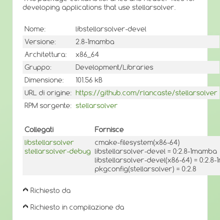
developing applications that use stellarsolver.
Nome:
libstellarsolver-devel
Versione:
2.8-1mamba
Architettura:
x86_64
Gruppo:
Development/Libraries
Dimensione:
101.56 kB
URL di origine:
https://github.com/rlancaste/stellarsolver
RPM sorgente:
stellarsolver
Collegati
Fornisce
libstellarsolver
cmake-filesystem(x86-64)
stellarsolver-debug
libstellarsolver-devel = 0:2.8-1mamba
libstellarsolver-devel(x86-64) = 0:2.
pkgconfig(stellarsolver) = 0:2.8
Richiesto da
Richiesto in compilazione da