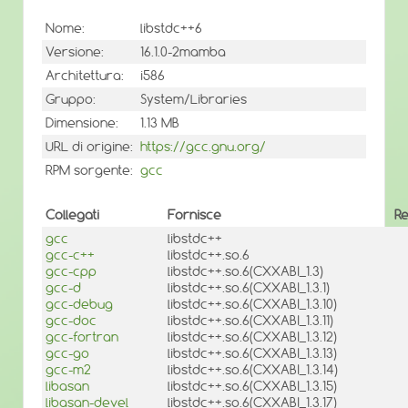
Nome:
libstdc++6
Versione:
16.1.0-2mamba
Architettura:
i586
Gruppo:
System/Libraries
Dimensione:
1.13 MB
URL di origine:
https://gcc.gnu.org/
RPM sorgente:
gcc
Collegati
Fornisce
Re
gcc
libstdc++
gcc-c++
libstdc++.so.6
gcc-cpp
libstdc++.so.6(CXXABI_1.3)
gcc-d
libstdc++.so.6(CXXABI_1.3.1)
gcc-debug
libstdc++.so.6(CXXABI_1.3.10)
gcc-doc
libstdc++.so.6(CXXABI_1.3.11)
gcc-fortran
libstdc++.so.6(CXXABI_1.3.12)
gcc-go
libstdc++.so.6(CXXABI_1.3.13)
gcc-m2
libstdc++.so.6(CXXABI_1.3.14)
libasan
libstdc++.so.6(CXXABI_1.3.15)
libasan-devel
libstdc++.so.6(CXXABI_1.3.17)