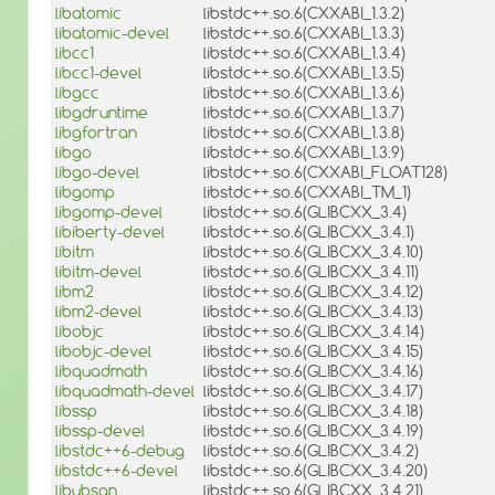
libatomic
libstdc++.so.6(CXXABI_1.3.2)
libatomic-devel
libstdc++.so.6(CXXABI_1.3.3)
libcc1
libstdc++.so.6(CXXABI_1.3.4)
libcc1-devel
libstdc++.so.6(CXXABI_1.3.5)
libgcc
libstdc++.so.6(CXXABI_1.3.6)
libgdruntime
libstdc++.so.6(CXXABI_1.3.7)
libgfortran
libstdc++.so.6(CXXABI_1.3.8)
libgo
libstdc++.so.6(CXXABI_1.3.9)
libgo-devel
libstdc++.so.6(CXXABI_FLOAT128)
libgomp
libstdc++.so.6(CXXABI_TM_1)
libgomp-devel
libstdc++.so.6(GLIBCXX_3.4)
libiberty-devel
libstdc++.so.6(GLIBCXX_3.4.1)
libitm
libstdc++.so.6(GLIBCXX_3.4.10)
libitm-devel
libstdc++.so.6(GLIBCXX_3.4.11)
libm2
libstdc++.so.6(GLIBCXX_3.4.12)
libm2-devel
libstdc++.so.6(GLIBCXX_3.4.13)
libobjc
libstdc++.so.6(GLIBCXX_3.4.14)
libobjc-devel
libstdc++.so.6(GLIBCXX_3.4.15)
libquadmath
libstdc++.so.6(GLIBCXX_3.4.16)
libquadmath-devel
libstdc++.so.6(GLIBCXX_3.4.17)
libssp
libstdc++.so.6(GLIBCXX_3.4.18)
libssp-devel
libstdc++.so.6(GLIBCXX_3.4.19)
libstdc++6-debug
libstdc++.so.6(GLIBCXX_3.4.2)
libstdc++6-devel
libstdc++.so.6(GLIBCXX_3.4.20)
libubsan
libstdc++.so.6(GLIBCXX_3.4.21)