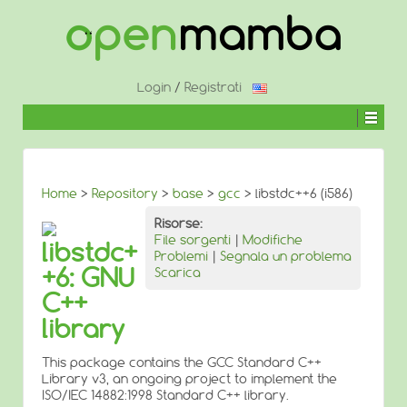
↓
SALTA
AL
CONTENUTO
PRINCIPALE
Login
/
Registrati
Home
>
Repository
>
base
>
gcc
> libstdc++6 (i586)
Risorse:
File sorgenti
|
Modifiche
libstdc+
Problemi
|
Segnala un problema
+6: GNU
Scarica
C++
library
This package contains the GCC Standard C++
Library v3, an ongoing project to implement the
ISO/IEC 14882:1998 Standard C++ library.