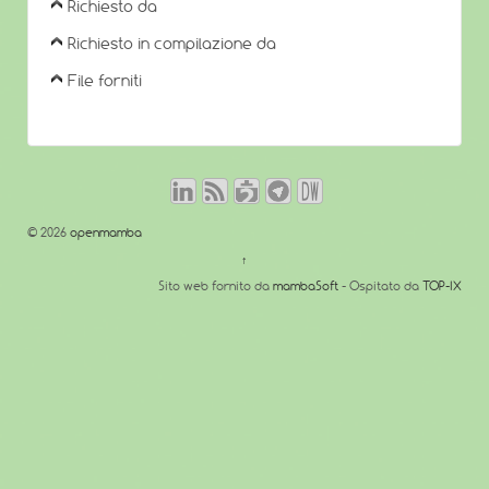
Richiesto da
Richiesto in compilazione da
File forniti
© 2026
openmamba
↑
Sito web fornito da
mambaSoft
- Ospitato da
TOP-IX