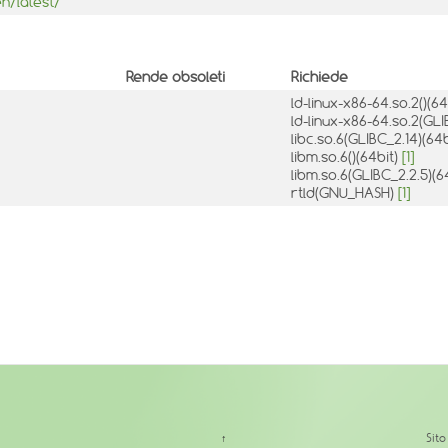
n/latest/
Rende obsoleti
Richiede
ld-linux-x86-64.so.2()(64
ld-linux-x86-64.so.2(GLI
libc.so.6(GLIBC_2.14)(64
libm.so.6()(64bit)
[1]
libm.so.6(GLIBC_2.2.5)(6
rtld(GNU_HASH)
[1]
↑
Sit