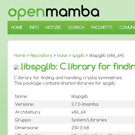
↓
SALTA
AL
CONTENUTO
PRINCIPALE
HOME
INFO
NOTIZIE
SCARICA
PACCHETTI
COMUNI
Home
>
Repository
>
base
>
spglib
> libspglib (x86_64)
libspglib: C library for fin
C library for finding and handling crystal symmetries.
This package contains shared libraries for spglib.
Nome:
libspglib
Versione:
2.7.0-1mamba
Architettura:
x86_64
Gruppo:
System/Libraries
Dimensione:
250.31 kB