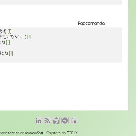
Raccomanda
bit)
[1]
BC_2.3)(64bit)
[1]
bit)
[1]
4bit)
[1]
o web fornito da
mambaSoft
- Ospitato da
TOP-IX