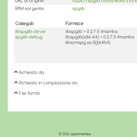
URL di origine:
https://spglib.readthedocs.io/e
RPM sorgente:
spglib
Collegati
Fornisce
libspglib-devel
libspglib = 0:2.7.0-1mamba
spglib-debug
libspglib(x86-64) = 0:2.7.0-1mamba
libsymspg.so.0()(64bit)
Richiesto da
Richiesto in compilazione da
File forniti
© 2026
openmamba