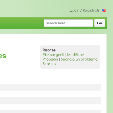
Login
/
Registrati
Search
for:
Risorse:
es
File sorgenti
|
Modifiche
Problemi
|
Segnala un problema
Scarica