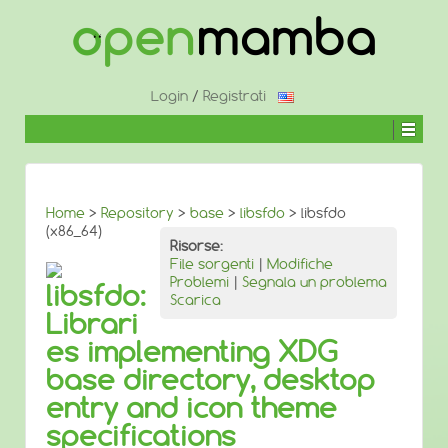
↓
SALTA
AL
CONTENUTO
PRINCIPALE
Login
/
Registrati
Home
>
Repository
>
base
>
libsfdo
> libsfdo
(x86_64)
Risorse:
File sorgenti
|
Modifiche
Problemi
|
Segnala un problema
libsfdo:
Scarica
Librari
es implementing XDG
base directory, desktop
entry and icon theme
specifications