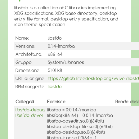
libsfdo is a collection of C libraries implementing
XDG specifications: XDG base directory, desktop
entry file format, desktop entry specification, and
icon theme specification.
Nome:
libsfdo
Versione:
0.1.4-1mamba
Architettura:
x86_64
Gruppo:
System/Libraries
Dimensione:
51.01 kB
URL di origine:
https://gitlab.freedesktop.org/vyivel/libsf
RPM sorgente:
libsfdo
Collegati
Fornisce
Rende obso
libsfdo-debug
libsfdo = 0:0.1.4-1mamba
libsfdo-devel
libsfdo(x86-64) = 0:0.1.4-1mamba
libsfdo-basedir.so.0()(64bit)
libsfdo-desktop-file.so.0()(64bit)
libsfdo-desktop.so.0()(64bit)
libsfdo-icon.so.0()(64bit)