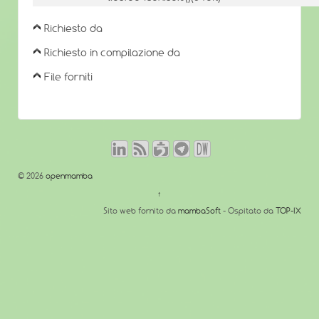
Richiesto da
Richiesto in compilazione da
File forniti
© 2026
openmamba
↑
Sito web fornito da
mambaSoft
- Ospitato da
TOP-IX