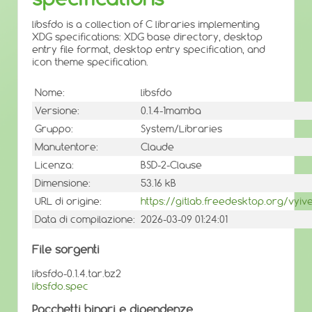
libsfdo is a collection of C libraries implementing
XDG specifications: XDG base directory, desktop
entry file format, desktop entry specification, and
icon theme specification.
Nome:
libsfdo
Versione:
0.1.4-1mamba
Gruppo:
System/Libraries
Manutentore:
Claude
Licenza:
BSD-2-Clause
Dimensione:
53.16 kB
URL di origine:
https://gitlab.freedesktop.org/vyive
Data di compilazione:
2026-03-09 01:24:01
File sorgenti
libsfdo-0.1.4.tar.bz2
libsfdo.spec
Pacchetti binari e dipendenze