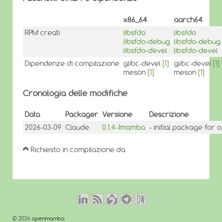
x86_64
aarch64
RPM creati
libsfdo
libsfdo
libsfdo-debug
libsfdo-debug
libsfdo-devel
libsfdo-devel
Dipendenze di compilazione
glibc-devel
[1]
glibc-devel
[1]
meson
[1]
meson
[1]
Cronologia delle modifiche
Data
Packager
Versione
Descrizione
2026-03-09
Claude
0.1.4-1mamba
- initial package fo
Richiesto in compilazione da
© 2026
openmamba