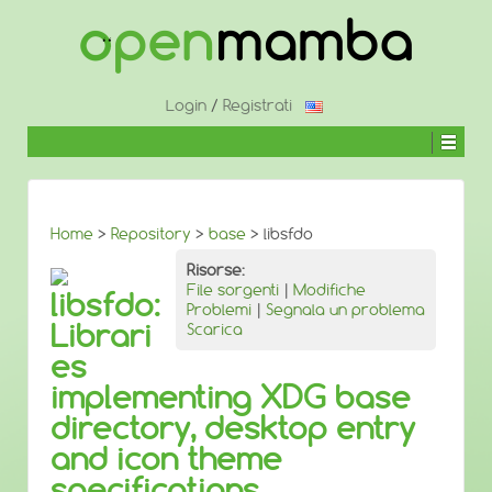
↓
SALTA
AL
CONTENUTO
PRINCIPALE
Login
/
Registrati
Home
>
Repository
>
base
> libsfdo
Risorse:
File sorgenti
|
Modifiche
libsfdo:
Problemi
|
Segnala un problema
Librari
Scarica
es
implementing XDG base
directory, desktop entry
and icon theme
specifications