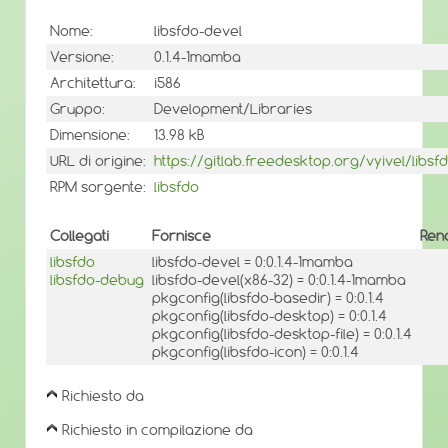
Nome:
libsfdo-devel
Versione:
0.1.4-1mamba
Architettura:
i586
Gruppo:
Development/Libraries
Dimensione:
13.98 kB
URL di origine:
https://gitlab.freedesktop.org/vyivel/libsf
RPM sorgente:
libsfdo
Collegati
Fornisce
Ren
libsfdo
libsfdo-devel = 0:0.1.4-1mamba
libsfdo-debug
libsfdo-devel(x86-32) = 0:0.1.4-1mamba
pkgconfig(libsfdo-basedir) = 0:0.1.4
pkgconfig(libsfdo-desktop) = 0:0.1.4
pkgconfig(libsfdo-desktop-file) = 0:0.1.4
pkgconfig(libsfdo-icon) = 0:0.1.4
Richiesto da
Richiesto in compilazione da