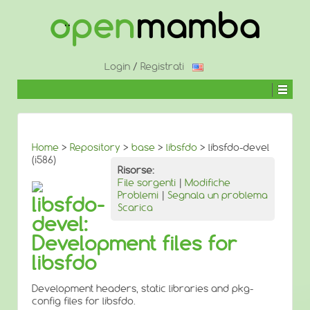
↓
SALTA
AL
CONTENUTO
PRINCIPALE
Login
/
Registrati
Home
>
Repository
>
base
>
libsfdo
> libsfdo-devel
(i586)
Risorse:
File sorgenti
|
Modifiche
Problemi
|
Segnala un problema
libsfdo-
Scarica
devel:
Development files for
libsfdo
Development headers, static libraries and pkg-
config files for libsfdo.