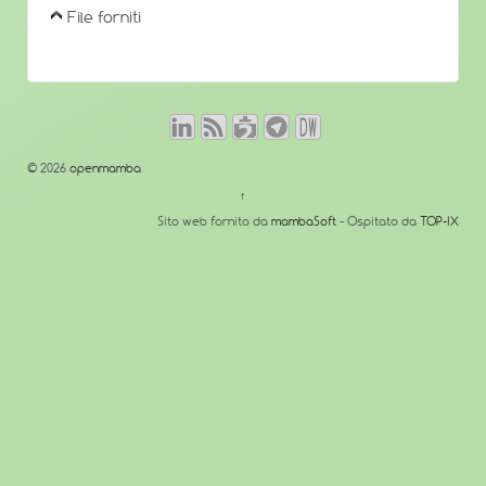
File forniti
© 2026
openmamba
↑
Sito web fornito da
mambaSoft
- Ospitato da
TOP-IX