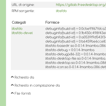
URL di origine:
https://gitlab.freedesktop.org/
RPM sorgente:
libsfdo
Collegati
Fornisce
libsfdo
debuginfo(build-id) = 0:0cbe91f67fdc
libsfdo-devel
debuginfo(build-id) = 0:1b450c498f4
debuginfo(build-id) = 0:a0539f9d543f
debuginfo(build-id) = 0:b6459be6cc
libsfdo-basedir.so.0-0.1.4-1mamba.i38
libsfdo-debug = 0:0.1.4-1mamba
libsfdo-debug(x86-32) = 0:0.1.4-1mamb
libsfdo-desktop-file.so.0-0.1.4-1mamba
libsfdo-desktop.so.0-0.1.4-1mamba.i3
libsfdo-icon.so.0-0.1.4-1mamba.i386.d
Richiesto da
Richiesto in compilazione da
File forniti