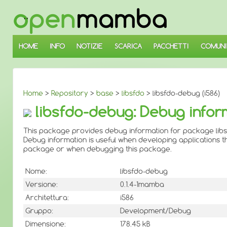
↓
SALTA
AL
CONTENUTO
PRINCIPALE
HOME
INFO
NOTIZIE
SCARICA
PACCHETTI
COMUNI
Home
>
Repository
>
base
>
libsfdo
> libsfdo-debug (i586)
libsfdo-debug: Debug infor
This package provides debug information for package libs
Debug information is useful when developing applications th
package or when debugging this package.
Nome:
libsfdo-debug
Versione:
0.1.4-1mamba
Architettura:
i586
Gruppo:
Development/Debug
Dimensione:
178.45 kB