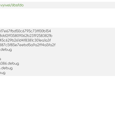
vyivel/libsfdo
a3f7e67fbd50c6795c73ff00b154
3e8dd2ff35809062b23192583821b
345c629b261d4f8381c301ea1a3f
e8387c5f85e7eebd5a9a2ff4a5fa2f
6.debug
a
.i386.debug
86.debug
ebug