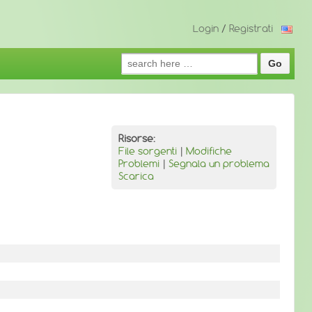
Login
/
Registrati
Search
for:
Risorse:
File sorgenti
|
Modifiche
Problemi
|
Segnala un problema
Scarica