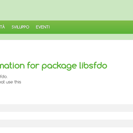
TÀ
SVILUPPO
EVENTI
mation for package libsfdo
fdo.
at use this