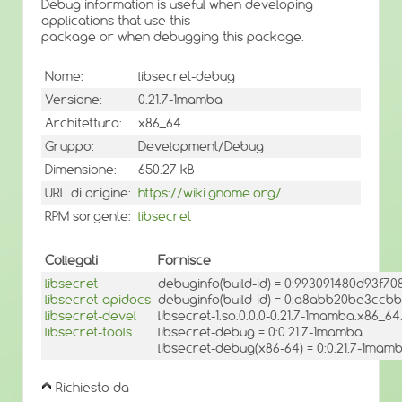
Debug information is useful when developing
applications that use this
package or when debugging this package.
Nome:
libsecret-debug
Versione:
0.21.7-1mamba
Architettura:
x86_64
Gruppo:
Development/Debug
Dimensione:
650.27 kB
URL di origine:
https://wiki.gnome.org/
RPM sorgente:
libsecret
Collegati
Fornisce
libsecret
debuginfo(build-id) = 0:993091480d93f
libsecret-apidocs
debuginfo(build-id) = 0:a8abb20be3c
libsecret-devel
libsecret-1.so.0.0.0-0.21.7-1mamba.x86_64
libsecret-tools
libsecret-debug = 0:0.21.7-1mamba
libsecret-debug(x86-64) = 0:0.21.7-1mam
Richiesto da