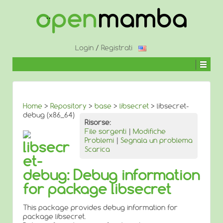
↓
SALTA
AL
CONTENUTO
PRINCIPALE
Login
/
Registrati
Home
>
Repository
>
base
>
libsecret
> libsecret-
debug (x86_64)
Risorse:
File sorgenti
|
Modifiche
Problemi
|
Segnala un problema
libsecr
Scarica
et-
debug: Debug information
for package libsecret
This package provides debug information for
package libsecret.