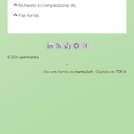
Richiesto in compilazione da
File forniti
© 2026
openmamba
↑
Sito web fornito da
mambaSoft
- Ospitato da
TOP-IX