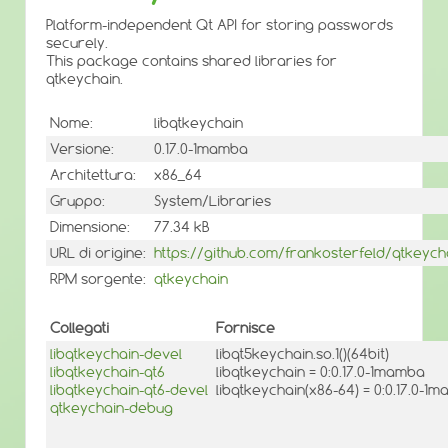
Platform-independent Qt API for storing passwords
securely.
This package contains shared libraries for
qtkeychain.
Nome:
libqtkeychain
Versione:
0.17.0-1mamba
Architettura:
x86_64
Gruppo:
System/Libraries
Dimensione:
77.34 kB
URL di origine:
https://github.com/frankosterfeld/qtkeych
RPM sorgente:
qtkeychain
Collegati
Fornisce
libqtkeychain-devel
libqt5keychain.so.1()(64bit)
libqtkeychain-qt6
libqtkeychain = 0:0.17.0-1mamba
libqtkeychain-qt6-devel
libqtkeychain(x86-64) = 0:0.17.0-1
qtkeychain-debug