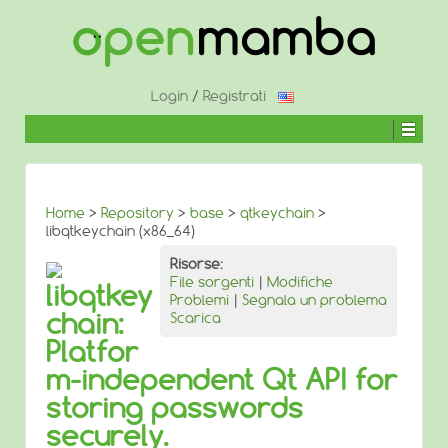
↓
SALTA
AL
CONTENUTO
PRINCIPALE
Login
/
Registrati
Home
>
Repository
>
base
>
qtkeychain
>
libqtkeychain (x86_64)
Risorse:
File sorgenti
|
Modifiche
libqtkey
Problemi
|
Segnala un problema
chain:
Scarica
Platfor
m-independent Qt API for
storing passwords
securely.