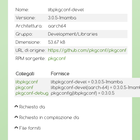
Nome:
libpkgconf-devel
Versione:
3.0.5-1mamba
Architettura:
aarch64
Gruppo:
Development/Libraries
Dimensione:
53.67 kB
URL di origine:
https://github.com/pkgconf/pkgconf
RPM sorgente:
pkgconf
Collegati
Fornisce
libpkgconf
libpkgconf-devel = 0:3.0.5-1mamba
pkgconf
libpkgconf-devel(aarch-64) = 0:3.0.5-1ma
pkgconf-debug
pkgconfig(libpkgconf) = 0:3.0.5
Richiesto da
Richiesto in compilazione da
File forniti