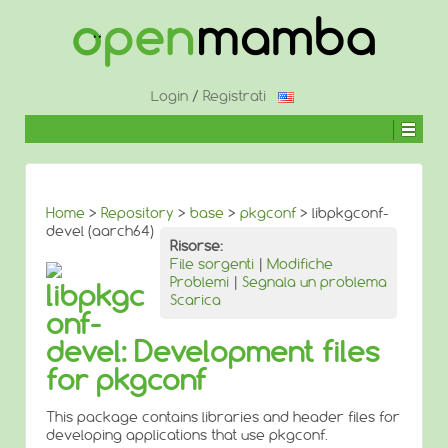
↓
SALTA
AL
CONTENUTO
PRINCIPALE
Login
/
Registrati
Home
>
Repository
>
base
>
pkgconf
> libpkgconf-
devel (aarch64)
Risorse:
File sorgenti
|
Modifiche
Problemi
|
Segnala un problema
libpkgc
Scarica
onf-
devel: Development files
for pkgconf
This package contains libraries and header files for
developing applications that use pkgconf.