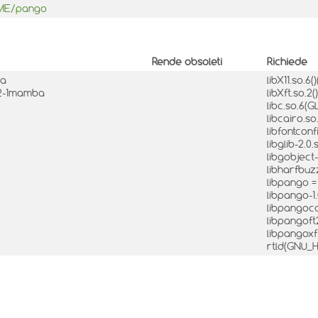
OME/pango
Rende obsoleti
Richiede
ba
libX11.so.6(
8.2-1mamba
libXft.so.2(
libc.so.6(G
libcairo.so
libfontconfi
libglib-2.0.
libgobject-
libharfbuzz
libpango =
libpango-1.
libpangocai
libpangoft2
libpangoxft
rtld(GNU_