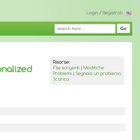
Login
/
Registrati
Search
for:
Risorse:
onalized
File sorgenti
|
Modifiche
Problemi
|
Segnala un problema
Scarica