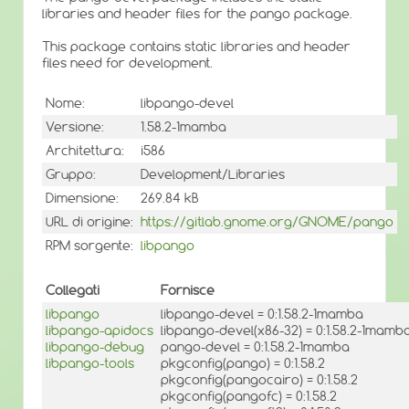
libraries and header files for the pango package.
This package contains static libraries and header
files need for development.
Nome:
libpango-devel
Versione:
1.58.2-1mamba
Architettura:
i586
Gruppo:
Development/Libraries
Dimensione:
269.84 kB
URL di origine:
https://gitlab.gnome.org/GNOME/pango
RPM sorgente:
libpango
Collegati
Fornisce
libpango
libpango-devel = 0:1.58.2-1mamba
libpango-apidocs
libpango-devel(x86-32) = 0:1.58.2-1mamb
libpango-debug
pango-devel = 0:1.58.2-1mamba
libpango-tools
pkgconfig(pango) = 0:1.58.2
pkgconfig(pangocairo) = 0:1.58.2
pkgconfig(pangofc) = 0:1.58.2