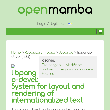
↓
SALTA
AL
CONTENUTO
PRINCIPALE
Login
/
Registrati
Home
>
Repository
>
base
>
libpango
> libpango-
devel (i586)
Risorse:
File sorgenti
|
Modifiche
Problemi
|
Segnala un problema
libpang
Scarica
o-devel:
System for layout and
rendering of
internationalized text
The pango-devel package includes the static