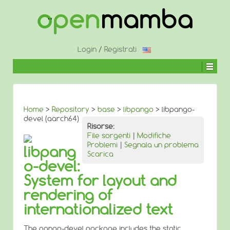
↓
SALTA
AL
CONTENUTO
PRINCIPALE
Login
/
Registrati
Home
>
Repository
>
base
>
libpango
> libpango-
devel (aarch64)
Risorse:
File sorgenti
|
Modifiche
Problemi
|
Segnala un problema
libpang
Scarica
o-devel:
System for layout and
rendering of
internationalized text
The pango-devel package includes the static