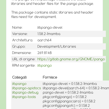
libraries and header files for the pango package.
This package contains static libraries and header
files need for development.
Nome:
libpango-devel
Versione:
1.58.2-1mamba
Architettura:
aarch64
Gruppo:
Development/Libraries
Dimensione:
269.81 kB
URL di origine:
https://gitlab.gnome.org/GNOME/pango
RPM sorgente:
libpango
Collegati
Fornisce
libpango
libpango-devel = 0:1.58.2-1mamba
libpango-apidocs
libpango-devel(aarch-64) = 0:1.58.2-1m
libpango-debug
pango-devel = 0:1.58.2-1mamba
libpango-tools
pkgconfig(pango) = 0:1.58.2
pkgconfig(pangocairo) = 0:1.58.2
pkgconfig(pangofc) = 0:1.58.2