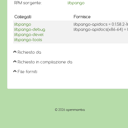
RPM sorgente:
libpango
Collegati
Fornisce
libpango
libpango-apidocs = 0:1.58.2
libpango-debug
libpango-apidocs(x86-64) = 
libpango-devel
libpango-tools
Richiesto da
Richiesto in compilazione da
File forniti
© 2026
openmamba