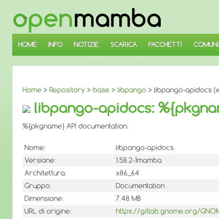
↓
SALTA
AL
CONTENUTO
PRINCIPALE
HOME
INFO
NOTIZIE
SCARICA
PACCHETTI
COMUNI
Home
>
Repository
>
base
>
libpango
> libpango-apidocs (
libpango-apidocs: %{pkgna
%{pkgname} API documentation.
Nome:
libpango-apidocs
Versione:
1.58.2-1mamba
Architettura:
x86_64
Gruppo:
Documentation
Dimensione:
7.48 MB
URL di origine:
https://gitlab.gnome.org/GN