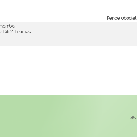
Rende obsolet
-1mamba
0:1.58.2-1mamba
↑
Sit