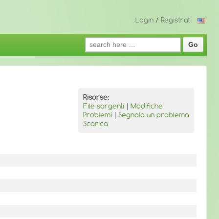
Login
/
Registrati
Search
for:
Risorse:
File sorgenti
|
Modifiche
Problemi
|
Segnala un problema
Scarica