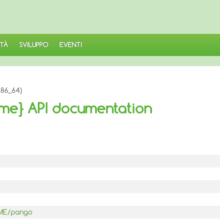
TÀ
SVILUPPO
EVENTI
x86_64)
me} API documentation
OME/pango