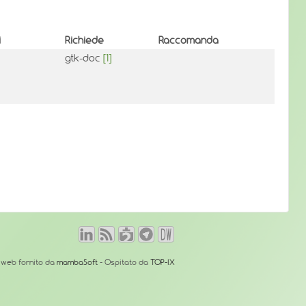
i
Richiede
Raccomanda
gtk-doc
[1]
o web fornito da
mambaSoft
- Ospitato da
TOP-IX