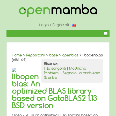
↓
SALTA
AL
CONTENUTO
PRINCIPALE
Login
/
Registrati
Home
>
Repository
>
base
>
openblas
> libopenblas
(x86_64)
Risorse:
File sorgenti
|
Modifiche
Problemi
|
Segnala un problema
libopen
Scarica
blas: An
optimized BLAS library
based on GotoBLAS2 1.13
BSD version
OpenBLAS is an optimized BLAS library based on