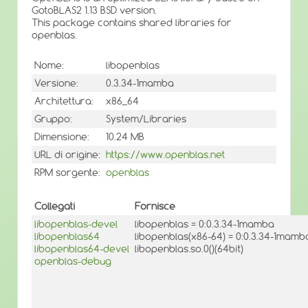
GotoBLAS2 1.13 BSD version.
This package contains shared libraries for
openblas.
Nome:
libopenblas
Versione:
0.3.34-1mamba
Architettura:
x86_64
Gruppo:
System/Libraries
Dimensione:
10.24 MB
URL di origine:
https://www.openblas.net
RPM sorgente:
openblas
Collegati
Fornisce
libopenblas-devel
libopenblas = 0:0.3.34-1mamba
libopenblas64
libopenblas(x86-64) = 0:0.3.34-1mamb
libopenblas64-devel
libopenblas.so.0()(64bit)
openblas-debug