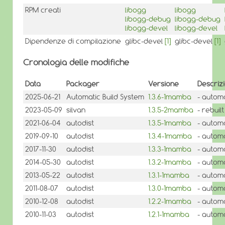
RPM creati
libogg
libogg
libogg-debug
libogg-debug
libogg-devel
libogg-devel
Dipendenze di compilazione
glibc-devel
[1]
glibc-devel
[1]
Cronologia delle modifiche
Data
Packager
Versione
Descriz
2025-06-21
Automatic Build System
1.3.6-1mamba
- autom
2023-05-09
silvan
1.3.5-2mamba
- rebuil
2021-06-04
autodist
1.3.5-1mamba
- autom
2019-09-10
autodist
1.3.4-1mamba
- autom
2017-11-30
autodist
1.3.3-1mamba
- autom
2014-05-30
autodist
1.3.2-1mamba
- autom
2013-05-22
autodist
1.3.1-1mamba
- autom
2011-08-07
autodist
1.3.0-1mamba
- autom
2010-12-08
autodist
1.2.2-1mamba
- autom
2010-11-03
autodist
1.2.1-1mamba
- autom