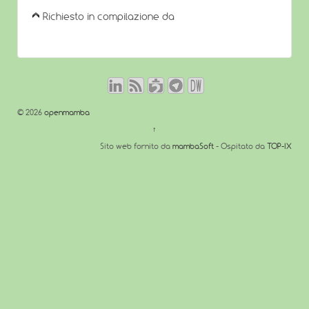
Richiesto in compilazione da
© 2026
openmamba
↑
Sito web fornito da
mambaSoft
- Ospitato da
TOP-IX