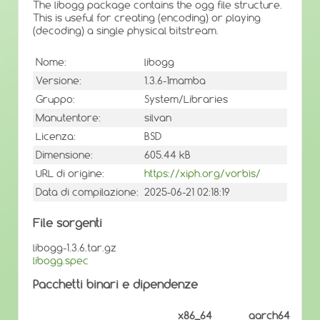
The libogg package contains the ogg file structure.
This is useful for creating (encoding) or playing
(decoding) a single physical bitstream.
Nome:
libogg
Versione:
1.3.6-1mamba
Gruppo:
System/Libraries
Manutentore:
silvan
Licenza:
BSD
Dimensione:
605.44 kB
URL di origine:
https://xiph.org/vorbis/
Data di compilazione:
2025-06-21 02:18:19
File sorgenti
libogg-1.3.6.tar.gz
libogg.spec
Pacchetti binari e dipendenze
x86_64
aarch64