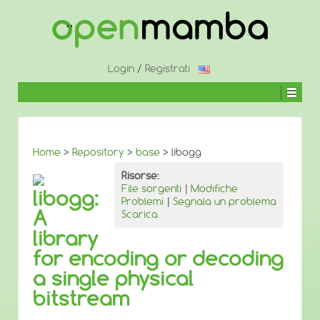
↓
SALTA
AL
CONTENUTO
PRINCIPALE
Login
/
Registrati
Home
>
Repository
>
base
> libogg
Risorse:
File sorgenti
|
Modifiche
libogg:
Problemi
|
Segnala un problema
A
Scarica
library
for encoding or decoding
a single physical
bitstream