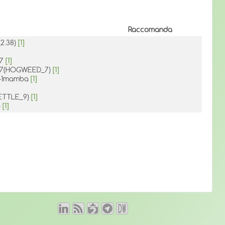
Raccomanda
_2.38)
[1]
.7
[1]
o.7(HOGWEED_7)
[1]
.0-1mamba
[1]
(NETTLE_9)
[1]
)
[1]