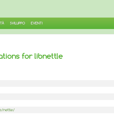
TÀ
SVILUPPO
EVENTI
ations for libnettle
e/nettle/