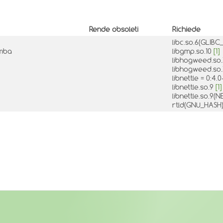
Rende obsoleti
Richiede
libc.so.6(GLIBC
amba
libgmp.so.10
[1]
libhogweed.so
libhogweed.s
libnettle = 0:4
libnettle.so.9
[1]
libnettle.so.9
rtld(GNU_HASH