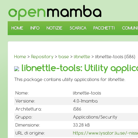
↓
SALTA
AL
CONTENUTO
PRINCIPALE
HOME
INFO
NOTIZIE
SCARICA
PACCHETTI
COMUNI
Home
>
Repository
>
base
>
libnettle
> libnettle-tools (i586)
libnettle-tools: Utility applic
This package contains utility applications for libnettle.
Nome:
libnettle-tools
Versione:
4.0-1mamba
Architettura:
i586
Gruppo:
Applications/Security
Dimensione:
33.28 kB
URL di origine:
https://www.lysator.liu.se/~niss