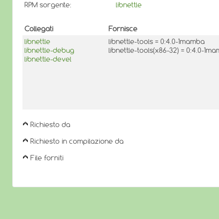
RPM sorgente:
libnettle
Collegati
Fornisce
libnettle
libnettle-tools = 0:4.0-1mamba
libnettle-debug
libnettle-tools(x86-32) = 0:4.0-1m
libnettle-devel
Richiesto da
Richiesto in compilazione da
File forniti