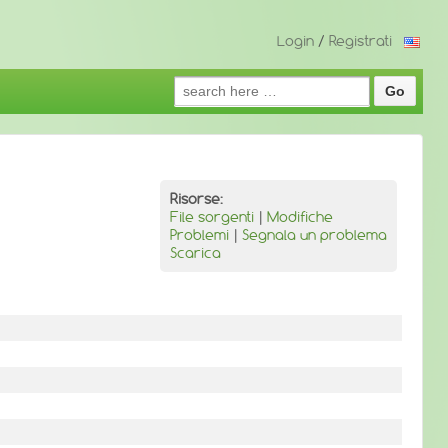
Login
/
Registrati
Search
for:
Risorse:
File sorgenti
|
Modifiche
Problemi
|
Segnala un problema
Scarica