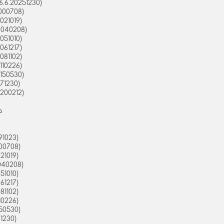
.6.20251230)
000708)
021019)
0040208)
051010)
061217)
081102)
110226)
150530)
71230)
200212)
a
91023)
00708)
21019)
040208)
51010)
61217)
81102)
10226)
50530)
1230)