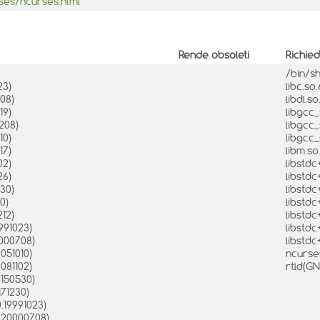
rses/ncurses.html
Rende obsoleti
Richie
/bin/s
23)
libc.so
08)
libdl.s
19)
libgcc_
208)
libgcc_
10)
libgcc_
17)
libm.so
02)
libstdc
26)
libstdc
30)
libstdc
0)
libstdc
12)
libstd
991023)
libstdc
0000708)
libstd
051010)
ncurse
081102)
rtld(G
0150530)
171230)
.19991023)
.20000708)