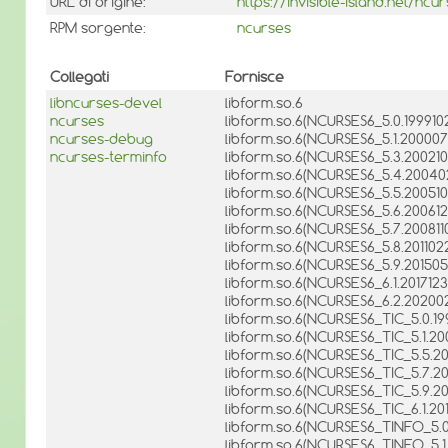
URL di origine:
https://invisible-island.net/ncu
RPM sorgente:
ncurses
Collegati
Fornisce
libncurses-devel
libform.so.6
ncurses
libform.so.6(NCURSES6_5.0.199910
ncurses-debug
libform.so.6(NCURSES6_5.1.200007
ncurses-terminfo
libform.so.6(NCURSES6_5.3.200210
libform.so.6(NCURSES6_5.4.20040
libform.so.6(NCURSES6_5.5.200510
libform.so.6(NCURSES6_5.6.200612
libform.so.6(NCURSES6_5.7.200811
libform.so.6(NCURSES6_5.8.201102
libform.so.6(NCURSES6_5.9.201505
libform.so.6(NCURSES6_6.1.2017123
libform.so.6(NCURSES6_6.2.202002
libform.so.6(NCURSES6_TIC_5.0.19
libform.so.6(NCURSES6_TIC_5.1.2
libform.so.6(NCURSES6_TIC_5.5.20
libform.so.6(NCURSES6_TIC_5.7.20
libform.so.6(NCURSES6_TIC_5.9.2
libform.so.6(NCURSES6_TIC_6.1.20
libform.so.6(NCURSES6_TINFO_5.0
libform.so.6(NCURSES6_TINFO_5.1