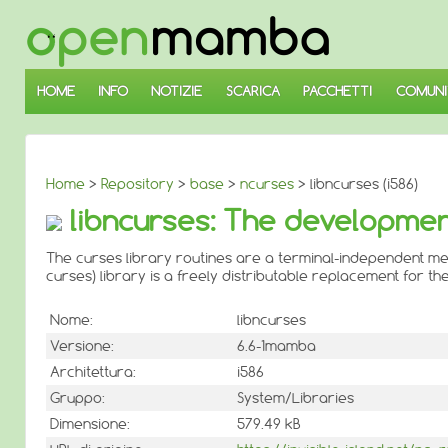
↓
SALTA
AL
CONTENUTO
PRINCIPALE
HOME
INFO
NOTIZIE
SCARICA
PACCHETTI
COMUNI
Home
>
Repository
>
base
>
ncurses
> libncurses (i586)
libncurses: The development
The curses library routines are a terminal-independent me
curses) library is a freely distributable replacement for th
Nome:
libncurses
Versione:
6.6-1mamba
Architettura:
i586
Gruppo:
System/Libraries
Dimensione:
579.49 kB