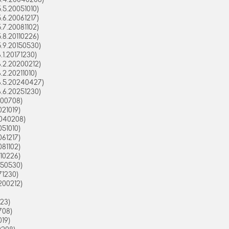
5.20051010)
6.20061217)
7.20081102)
8.20110226)
.9.20150530)
1.20171230)
.2.20200212)
2.20211010)
.5.20240427)
.6.20251230)
000708)
21019)
040208)
51010)
61217)
81102)
10226)
150530)
71230)
200212)
23)
708)
19)