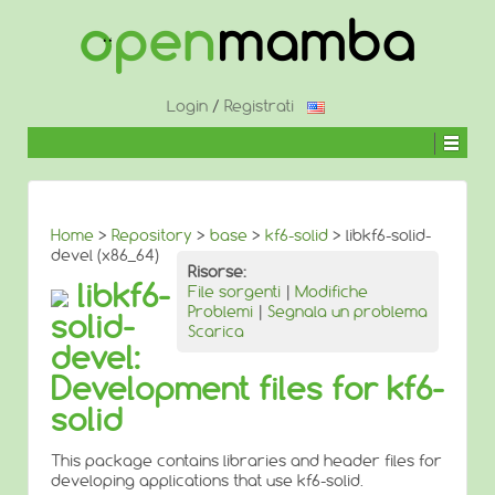
↓
SALTA
AL
CONTENUTO
PRINCIPALE
Login
/
Registrati
Home
>
Repository
>
base
>
kf6-solid
> libkf6-solid-
devel (x86_64)
Risorse:
libkf6-
File sorgenti
|
Modifiche
Problemi
|
Segnala un problema
solid-
Scarica
devel:
Development files for kf6-
solid
This package contains libraries and header files for
developing applications that use kf6-solid.