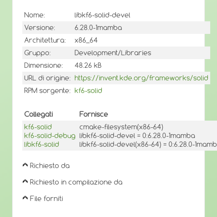
Nome:
libkf6-solid-devel
Versione:
6.28.0-1mamba
Architettura:
x86_64
Gruppo:
Development/Libraries
Dimensione:
48.26 kB
URL di origine:
https://invent.kde.org/frameworks/solid
RPM sorgente:
kf6-solid
Collegati
Fornisce
kf6-solid
cmake-filesystem(x86-64)
kf6-solid-debug
libkf6-solid-devel = 0:6.28.0-1mamba
libkf6-solid
libkf6-solid-devel(x86-64) = 0:6.28.0-1mam
Richiesto da
Richiesto in compilazione da
File forniti