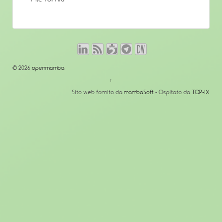
© 2026
openmamba
↑
Sito web fornito da
mambaSoft
- Ospitato da
TOP-IX