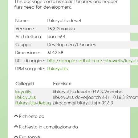
This package contains static libraries and header
files need for development.
Nome:
libkeyutils-devel
Versione:
1.6.3-2mamba
Architettura:
aarch64
Gruppo:
Development/Libraries
Dimensione:
61.42 kB
URL di origine:
http://people.redhat.com/~dhowells/keyuti
RPM sorgente:
libkeyutils
Collegati
Fornisce
keyutils
libkeyutils-devel = 0:1.6.3-2mamba
libkeyutils
libkeyutils-devel(aarch-64) = 0:1.6.3-2m
libkeyutils-debug
pkgconfig(libkeyutils) = 0:1.6.3
Richiesto da
Richiesto in compilazione da
File forniti