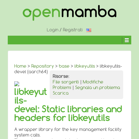
↓
SALTA
AL
CONTENUTO
PRINCIPALE
Login
/
Registrati
Home
>
Repository
>
base
>
libkeyutils
> libkeyutils-
devel (aarch64)
Risorse:
File sorgenti
|
Modifiche
Problemi
|
Segnala un problema
libkeyut
Scarica
ils-
devel: Static libraries and
headers for libkeyutils
A wrapper library for the key management facility
system calls.