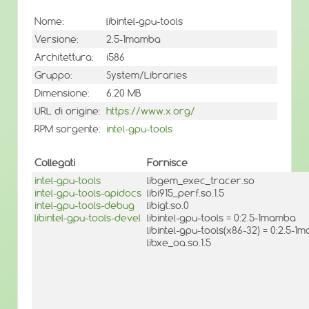
Nome:
libintel-gpu-tools
Versione:
2.5-1mamba
Architettura:
i586
Gruppo:
System/Libraries
Dimensione:
6.20 MB
URL di origine:
https://www.x.org/
RPM sorgente:
intel-gpu-tools
Collegati
Fornisce
intel-gpu-tools
libgem_exec_tracer.so
intel-gpu-tools-apidocs
libi915_perf.so.1.5
intel-gpu-tools-debug
libigt.so.0
libintel-gpu-tools-devel
libintel-gpu-tools = 0:2.5-1mamba
libintel-gpu-tools(x86-32) = 0:2.5-
libxe_oa.so.1.5