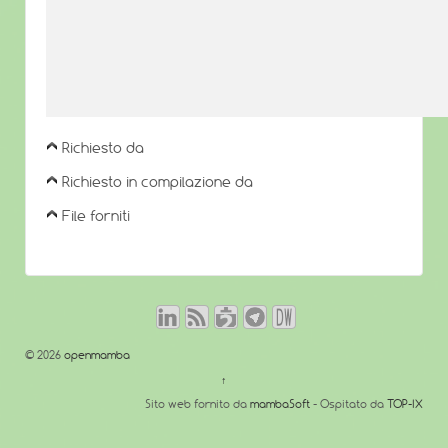
Richiesto da
Richiesto in compilazione da
File forniti
© 2026
openmamba
↑
Sito web fornito da
mambaSoft
- Ospitato da
TOP-IX