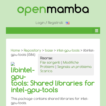
↓
SALTA
AL
CONTENUTO
PRINCIPALE
Login
/
Registrati
Home
>
Repository
>
base
>
intel-gpu-tools
> libintel-
gpu-tools (i586)
Risorse:
File sorgenti
|
Modifiche
Problemi
|
Segnala un problema
libintel-
Scarica
gpu-
tools: Shared libraries for
intel-gpu-tools
This package contains shared libraries for intel-
gpu-tools.