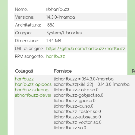
Nome:
libharfbuzz
Versione:
14.3.0-1mamba
Architettura:
i586
Gruppo:
System/Libraries
Dimensione:
1.44 MB
URL di origine:
https://github.com/harfbuzz/harfbuzz
RPM sorgente:
harfbuzz
Collegati
Fornisce
R
harfbuzz
libharfbuzz = 0:14.3.0-1mamba
harfbuzz-apidocs
libharfbuzz(x86-32) = 0:14.3.0-1mamba
harfbuzz-debug
libharfbuzz-cairo.so.0
libharfbuzz-devel
libharfbuzz-gobject.so.0
libharfbuzz-gpu.so.0
libharfbuzz-icu.so.0
libharfbuzz-raster.so.0
libharfbuzz-subset.so.0
libharfbuzz-vector.so.0
libharfbuzz.so.0