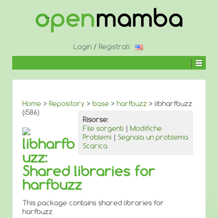
↓
SALTA
AL
CONTENUTO
PRINCIPALE
Login
/
Registrati
Home
>
Repository
>
base
>
harfbuzz
> libharfbuzz
(i586)
Risorse:
File sorgenti
|
Modifiche
Problemi
|
Segnala un problema
libharfb
Scarica
uzz:
Shared libraries for
harfbuzz
This package contains shared libraries for
harfbuzz.