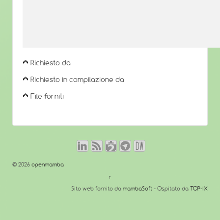
Richiesto da
Richiesto in compilazione da
File forniti
© 2026
openmamba
↑
Sito web fornito da
mambaSoft
- Ospitato da
TOP-IX