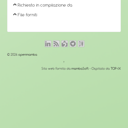
Richiesto in compilazione da
File forniti
© 2026
openmamba
↑
Sito web fornito da
mambaSoft
- Ospitato da
TOP-IX