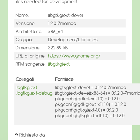
files needed for development.
Nome:
libgtkglext-devel
Versione:
1.2.0-7mamba
Architettura:
x86_64
Gruppo:
Development/Libraries
Dimensione:
322.89 kB
URL di origine:
https://www.gnome.org/
RPM sorgente:
libgtkglext
Collegati
Fornisce
libgtkglext
libgtkglext-devel = 0:1.2.0-7mamba
libgtkglext-debug
libgtkglext-devel(x86-64) = 0:1.2.0-7mam
pkgconfig(gdkglext-1.0) = 0:1.2.0
pkgconfig(gdkglext-x11-1.0) = 0:1.2.0
pkgconfig(gtkglext-1.0) = 0:1.2.0
pkgconfig(gtkglext-x11-1.0) = 0:1.2.0
Richiesto da