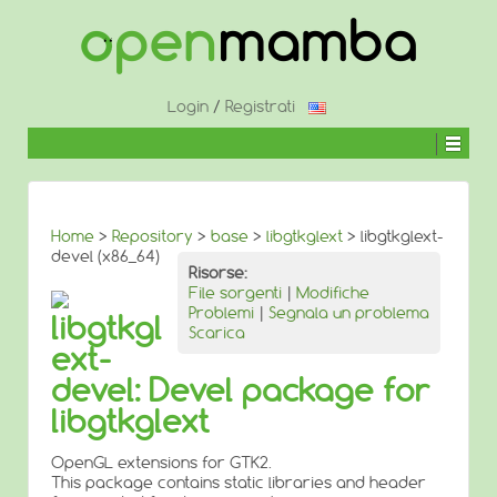
↓
SALTA
AL
CONTENUTO
PRINCIPALE
Login
/
Registrati
Home
>
Repository
>
base
>
libgtkglext
> libgtkglext-
devel (x86_64)
Risorse:
File sorgenti
|
Modifiche
Problemi
|
Segnala un problema
libgtkgl
Scarica
ext-
devel: Devel package for
libgtkglext
OpenGL extensions for GTK2.
This package contains static libraries and header