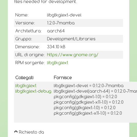
files needed for development.
Nome:
libgtkglext-devel
Versione:
1.2.0-7mamba
Architettura:
aarch64
Gruppo:
Development/Libraries
Dimensione:
334.10 kB
URL di origine:
https://www.gnome.org/
RPM sorgente:
libgtkglext
Collegati
Fornisce
libgtkglext
libgtkglext-devel = 0:1.2.0-7mamba
libgtkglext-debug
libgtkglext-devel(aarch-64) = 0:1.2.0-7m
pkgconfig(gdkglext-1.0) = 0:1.2.0
pkgconfig(gdkglext-x11-1.0) = 0:1.2.0
pkgconfig(gtkglext-1.0) = 0:1.2.0
pkgconfig(gtkglext-x11-1.0) = 0:1.2.0
Richiesto da