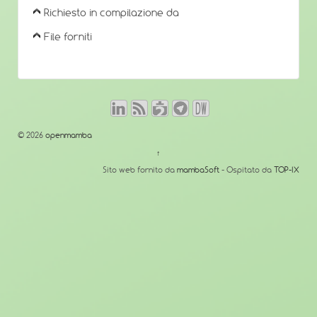
Richiesto in compilazione da
File forniti
© 2026
openmamba
↑
Sito web fornito da
mambaSoft
- Ospitato da
TOP-IX