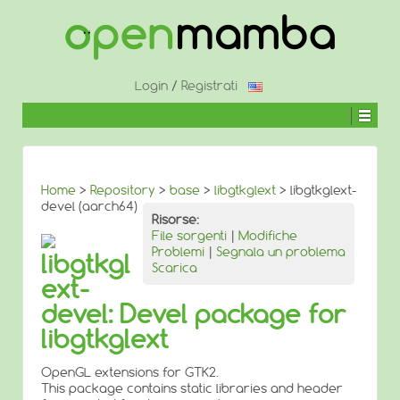
↓
SALTA
AL
CONTENUTO
PRINCIPALE
Login
/
Registrati
Home
>
Repository
>
base
>
libgtkglext
> libgtkglext-
devel (aarch64)
Risorse:
File sorgenti
|
Modifiche
Problemi
|
Segnala un problema
libgtkgl
Scarica
ext-
devel: Devel package for
libgtkglext
OpenGL extensions for GTK2.
This package contains static libraries and header