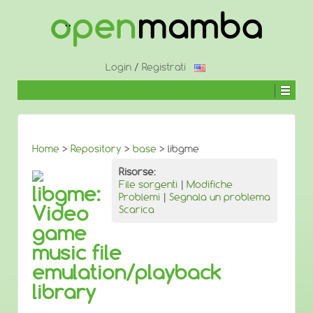
↓
SALTA
AL
CONTENUTO
PRINCIPALE
Login
/
Registrati
Home
>
Repository
>
base
> libgme
Risorse:
File sorgenti
|
Modifiche
libgme:
Problemi
|
Segnala un problema
Video
Scarica
game
music file
emulation/playback
library