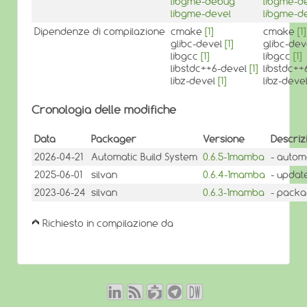
libgme-debug
libgme-d
libgme-devel
libgme-d
Dipendenze di compilazione
cmake
[1]
cmake
[1]
glibc-devel
[1]
glibc-de
libgcc
[1]
libgcc
[1]
libstdc++6-devel
[1]
libstdc+
libz-devel
[1]
libz-deve
Cronologia delle modifiche
Data
Packager
Versione
Descriz
2026-04-21
Automatic Build System
0.6.5-1mamba
- autom
2025-06-01
silvan
0.6.4-1mamba
- update
2023-06-24
silvan
0.6.3-1mamba
- packa
Richiesto in compilazione da