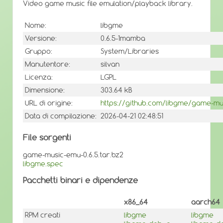
Video game music file emulation/playback library.
Nome:
libgme
Versione:
0.6.5-1mamba
Gruppo:
System/Libraries
Manutentore:
silvan
Licenza:
LGPL
Dimensione:
303.64 kB
URL di origine:
https://github.com/libgme/game-mu
Data di compilazione:
2026-04-21 02:48:51
File sorgenti
game-music-emu-0.6.5.tar.bz2
libgme.spec
Pacchetti binari e dipendenze
x86_64
aarch64
RPM creati
libgme
libgme