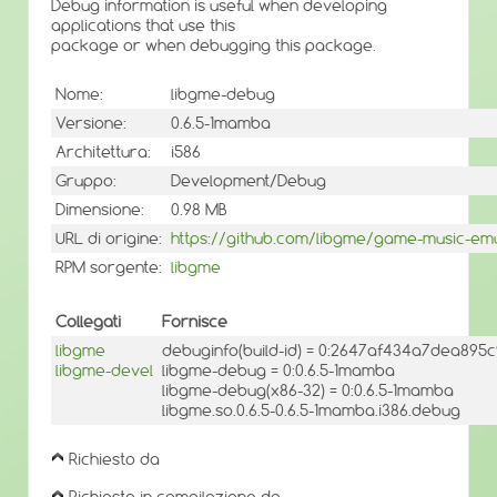
Debug information is useful when developing
applications that use this
package or when debugging this package.
Nome:
libgme-debug
Versione:
0.6.5-1mamba
Architettura:
i586
Gruppo:
Development/Debug
Dimensione:
0.98 MB
URL di origine:
https://github.com/libgme/game-music-em
RPM sorgente:
libgme
Collegati
Fornisce
libgme
debuginfo(build-id) = 0:2647af434a7dea89
libgme-devel
libgme-debug = 0:0.6.5-1mamba
libgme-debug(x86-32) = 0:0.6.5-1mamba
libgme.so.0.6.5-0.6.5-1mamba.i386.debug
Richiesto da