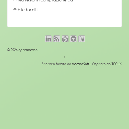
Richiesto in compilazione da
File forniti
© 2026
openmamba
↑
Sito web fornito da
mambaSoft
- Ospitato da
TOP-IX