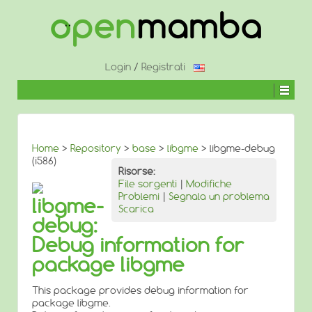
↓
SALTA
AL
CONTENUTO
PRINCIPALE
Login
/
Registrati
Home
>
Repository
>
base
>
libgme
> libgme-debug
(i586)
Risorse:
File sorgenti
|
Modifiche
Problemi
|
Segnala un problema
libgme-
Scarica
debug:
Debug information for
package libgme
This package provides debug information for
package libgme.