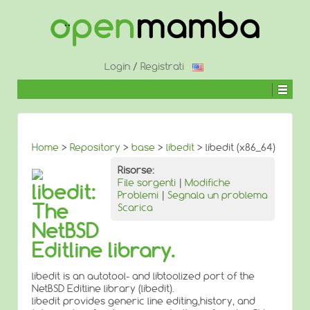
↓
SALTA
AL
CONTENUTO
PRINCIPALE
Login
/
Registrati
Home
>
Repository
>
base
>
libedit
> libedit (x86_64)
Risorse:
File sorgenti
|
Modifiche
libedit:
Problemi
|
Segnala un problema
The
Scarica
NetBSD
Editline library.
libedit is an autotool- and libtoolized port of the
NetBSD Editline library (libedit).
libedit provides generic line editing,history, and