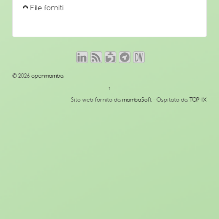
File forniti
© 2026
openmamba
↑
Sito web fornito da
mambaSoft
- Ospitato da
TOP-IX