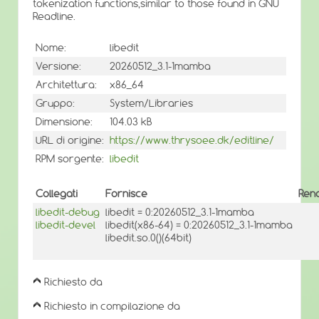
tokenization functions,similar to those found in GNU
Readline.
Nome:
libedit
Versione:
20260512_3.1-1mamba
Architettura:
x86_64
Gruppo:
System/Libraries
Dimensione:
104.03 kB
URL di origine:
https://www.thrysoee.dk/editline/
RPM sorgente:
libedit
Collegati
Fornisce
Rend
libedit-debug
libedit = 0:20260512_3.1-1mamba
libedit-devel
libedit(x86-64) = 0:20260512_3.1-1mamba
libedit.so.0()(64bit)
Richiesto da
Richiesto in compilazione da