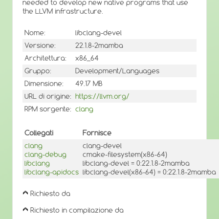
needed to develop new native programs that use
the LLVM infrastructure.
Nome:
libclang-devel
Versione:
22.1.8-2mamba
Architettura:
x86_64
Gruppo:
Development/Languages
Dimensione:
49.17 MB
URL di origine:
https://llvm.org/
RPM sorgente:
clang
Collegati
Fornisce
clang
clang-devel
clang-debug
cmake-filesystem(x86-64)
libclang
libclang-devel = 0:22.1.8-2mamba
libclang-apidocs
libclang-devel(x86-64) = 0:22.1.8-2mamba
Richiesto da
Richiesto in compilazione da