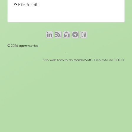
File forniti
© 2026
openmamba
↑
Sito web fornito da
mambaSoft
- Ospitato da
TOP-IX