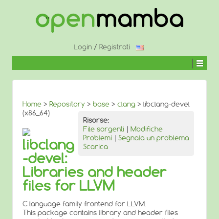
↓
SALTA
AL
CONTENUTO
PRINCIPALE
Login
/
Registrati
Home
>
Repository
>
base
>
clang
> libclang-devel
(x86_64)
Risorse:
File sorgenti
|
Modifiche
Problemi
|
Segnala un problema
libclang
Scarica
-devel:
Libraries and header
files for LLVM
C language family frontend for LLVM.
This package contains library and header files