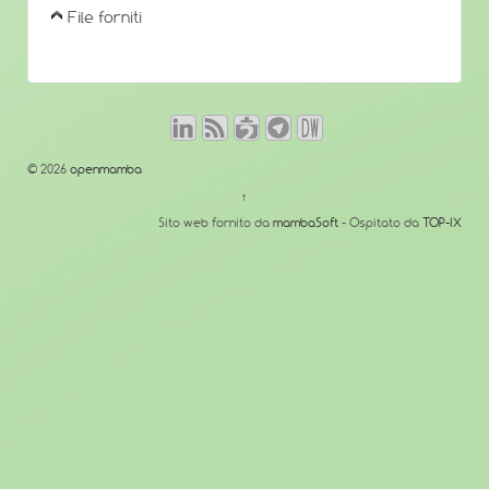
File forniti
© 2026
openmamba
↑
Sito web fornito da
mambaSoft
- Ospitato da
TOP-IX