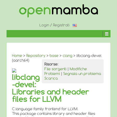
↓
SALTA
AL
CONTENUTO
PRINCIPALE
Login
/
Registrati
Home
>
Repository
>
base
>
clang
> libclang-devel
(aarch64)
Risorse:
File sorgenti
|
Modifiche
Problemi
|
Segnala un problema
libclang
Scarica
-devel:
Libraries and header
files for LLVM
C language family frontend for LLVM.
This package contains library and header files