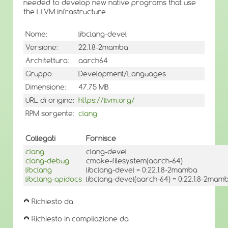
needed to develop new native programs that use
the LLVM infrastructure.
Nome:
libclang-devel
Versione:
22.1.8-2mamba
Architettura:
aarch64
Gruppo:
Development/Languages
Dimensione:
47.75 MB
URL di origine:
https://llvm.org/
RPM sorgente:
clang
Collegati
Fornisce
clang
clang-devel
clang-debug
cmake-filesystem(aarch-64)
libclang
libclang-devel = 0:22.1.8-2mamba
libclang-apidocs
libclang-devel(aarch-64) = 0:22.1.8-2mam
Richiesto da
Richiesto in compilazione da