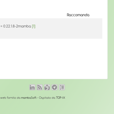
Raccomanda
l = 0:22.1.8-2mamba
[1]
o web fornito da
mambaSoft
- Ospitato da
TOP-IX