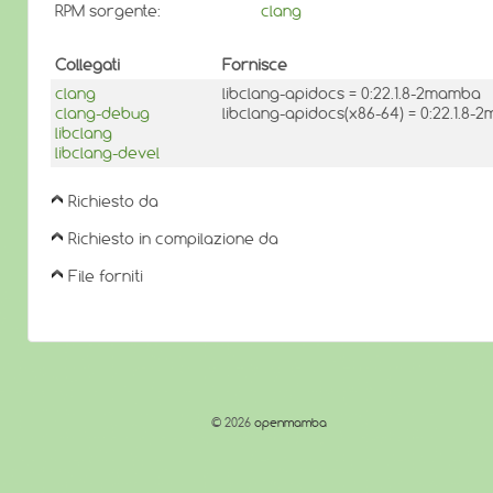
RPM sorgente:
clang
Collegati
Fornisce
clang
libclang-apidocs = 0:22.1.8-2mamba
clang-debug
libclang-apidocs(x86-64) = 0:22.1.8
libclang
libclang-devel
Richiesto da
Richiesto in compilazione da
File forniti
© 2026
openmamba