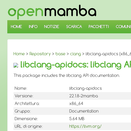
↓
SALTA
AL
CONTENUTO
PRINCIPALE
HOME
INFO
NOTIZIE
SCARICA
PACCHETTI
COMUNI
Home
>
Repository
>
base
>
clang
> libclang-apidocs (x86_
libclang-apidocs: libclang 
This package includes the libclang API documentation.
Nome:
libclang-apidocs
Versione:
22.1.8-2mamba
Architettura:
x86_64
Gruppo:
Documentation
Dimensione:
5.64 MB
URL di origine:
https://llvm.org/