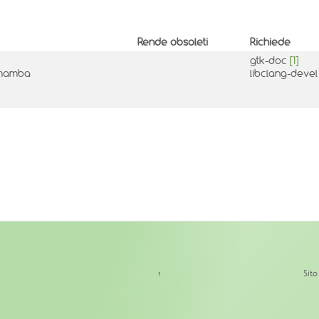
Rende obsoleti
Richiede
gtk-doc
[1]
-2mamba
libclang-deve
↑
Sit