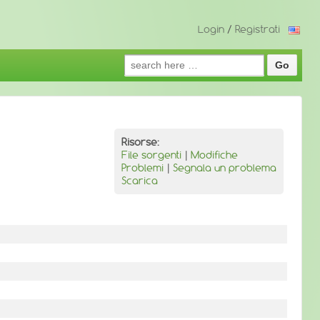
Login
/
Registrati
Search
for:
Risorse:
File sorgenti
|
Modifiche
Problemi
|
Segnala un problema
Scarica