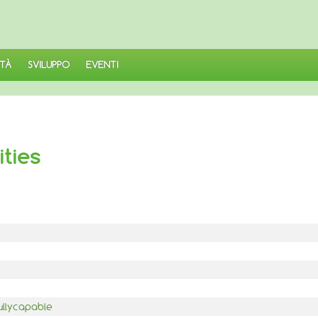
TÀ
SVILUPPO
EVENTI
ities
ullycapable