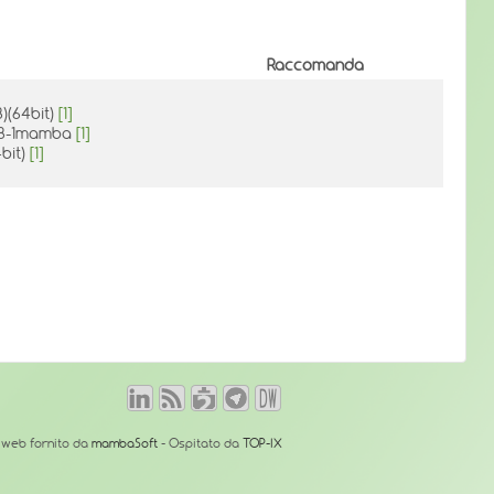
Raccomanda
8)(64bit)
[1]
.78-1mamba
[1]
4bit)
[1]
o web fornito da
mambaSoft
- Ospitato da
TOP-IX