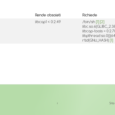
Rende obsoleti
Richiede
libcap1 < 0:2.49
/bin/sh
[1]
[2]
libc.so.6(GLIBC_2.3
libcap-tools = 0:2
libpthread.so.0()(6
rtld(GNU_HASH)
[1]
↑
Sit