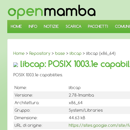
↓
SALTA
AL
CONTENUTO
PRINCIPALE
HOME
INFO
NOTIZIE
SCARICA
PACCHETTI
COMUNI
Home
>
Repository
>
base
>
libcap
> libcap (x86_64)
libcap: POSIX 1003.1e capabil
POSIX 1003.1e capabilities.
Nome:
libcap
Versione:
2.78-1mamba
Architettura:
x86_64
Gruppo:
System/Libraries
Dimensione:
44.63 kB
URL di origine:
https://sites.google.com/site/f