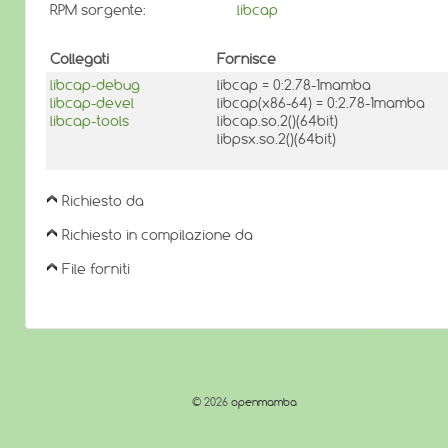
RPM sorgente:
libcap
Collegati
Fornisce
libcap-debug
libcap = 0:2.78-1mamba
libcap-devel
libcap(x86-64) = 0:2.78-1mamba
libcap-tools
libcap.so.2()(64bit)
libpsx.so.2()(64bit)
Richiesto da
Richiesto in compilazione da
File forniti
© 2026
openmamba