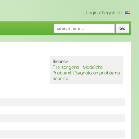
Login
/
Registrati
Search
for:
Risorse:
File sorgenti
|
Modifiche
Problemi
|
Segnala un problema
Scarica