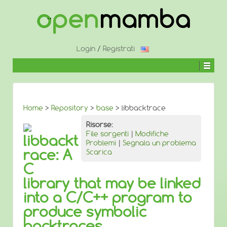
↓
SALTA
AL
CONTENUTO
PRINCIPALE
Login
/
Registrati
Home
>
Repository
>
base
> libbacktrace
Risorse:
File sorgenti
|
Modifiche
libbackt
Problemi
|
Segnala un problema
race: A
Scarica
C
library that may be linked
into a C/C++ program to
produce symbolic
backtraces