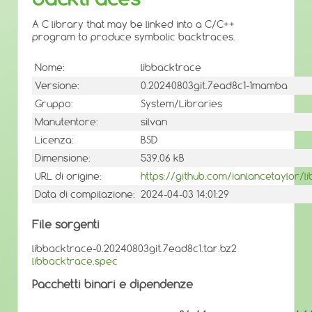
A C library that may be linked into a C/C++
program to produce symbolic backtraces.
Nome:
libbacktrace
Versione:
0.20240803git.7ead8c1-1mamba
Gruppo:
System/Libraries
Manutentore:
silvan
Licenza:
BSD
Dimensione:
539.06 kB
URL di origine:
https://github.com/ianlancetaylor/l
Data di compilazione:
2024-04-03 14:01:29
File sorgenti
libbacktrace-0.20240803git.7ead8c1.tar.bz2
libbacktrace.spec
Pacchetti binari e dipendenze