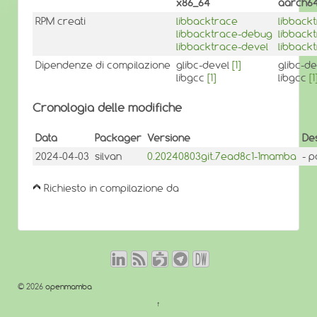
x86_64
aarch6
RPM creati
libbacktrace
libback
libbacktrace-debug
libback
libbacktrace-devel
libback
Dipendenze di compilazione
glibc-devel
[1]
glibc-d
libgcc
[1]
libgcc
[1
Cronologia delle modifiche
Data
Packager
Versione
De
2024-04-03
silvan
0.20240803git.7ead8c1-1mamba
- 
Richiesto in compilazione da
© 2026
openmamba
↑