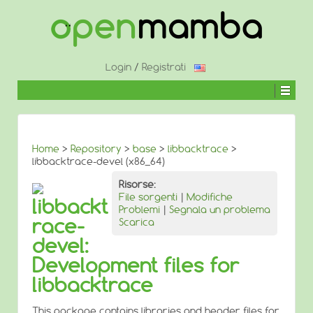
↓
SALTA
AL
CONTENUTO
PRINCIPALE
Login
/
Registrati
Home
>
Repository
>
base
>
libbacktrace
>
libbacktrace-devel (x86_64)
Risorse:
File sorgenti
|
Modifiche
libbackt
Problemi
|
Segnala un problema
race-
Scarica
devel:
Development files for
libbacktrace
This package contains libraries and header files for