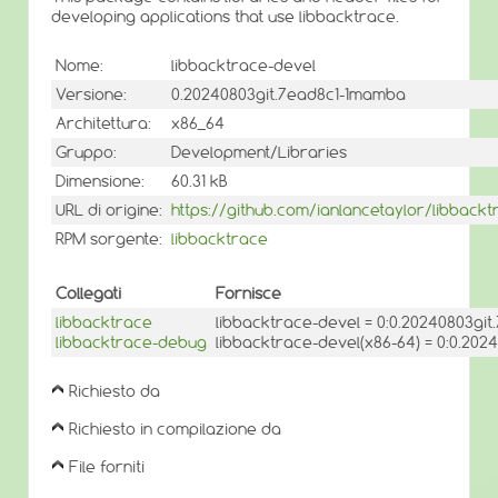
developing applications that use libbacktrace.
Nome:
libbacktrace-devel
Versione:
0.20240803git.7ead8c1-1mamba
Architettura:
x86_64
Gruppo:
Development/Libraries
Dimensione:
60.31 kB
URL di origine:
https://github.com/ianlancetaylor/libbackt
RPM sorgente:
libbacktrace
Collegati
Fornisce
libbacktrace
libbacktrace-devel = 0:0.20240803gi
libbacktrace-debug
libbacktrace-devel(x86-64) = 0:0.20
Richiesto da
Richiesto in compilazione da
File forniti