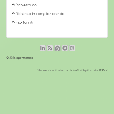
Richiesto da
Richiesto in compilazione da
File forniti
© 2026
openmamba
↑
Sito web fornito da
mambaSoft
- Ospitato da
TOP-IX