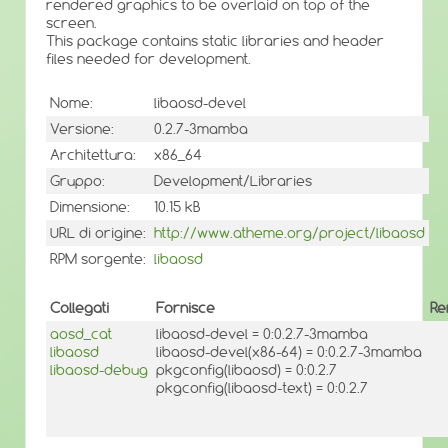
rendered graphics to be overlaid on top of the
screen.
This package contains static libraries and header
files needed for development.
Nome:
libaosd-devel
Versione:
0.2.7-3mamba
Architettura:
x86_64
Gruppo:
Development/Libraries
Dimensione:
10.15 kB
URL di origine:
http://www.atheme.org/project/libaosd
RPM sorgente:
libaosd
Collegati
Fornisce
Re
aosd_cat
libaosd-devel = 0:0.2.7-3mamba
libaosd
libaosd-devel(x86-64) = 0:0.2.7-3mamba
libaosd-debug
pkgconfig(libaosd) = 0:0.2.7
pkgconfig(libaosd-text) = 0:0.2.7