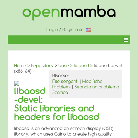
↓
SALTA
AL
CONTENUTO
PRINCIPALE
Login
/
Registrati
Home
>
Repository
>
base
>
libaosd
> libaosd-devel
(x86_64)
Risorse:
File sorgenti
|
Modifiche
Problemi
|
Segnala un problema
libaosd
Scarica
-devel:
Static libraries and
headers for libaosd
libaosd is an advanced on screen display (OSD)
library, which uses Cairo to create high quality