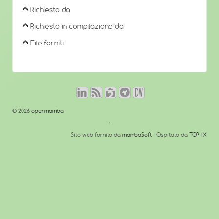
Richiesto da
Richiesto in compilazione da
File forniti
© 2026
openmamba
↑
Sito web fornito da
mambaSoft
- Ospitato da
TOP-IX