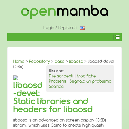
↓
SALTA
AL
CONTENUTO
PRINCIPALE
Login
/
Registrati
Home
>
Repository
>
base
>
libaosd
> libaosd-devel
(i586)
Risorse:
File sorgenti
|
Modifiche
Problemi
|
Segnala un problema
libaosd
Scarica
-devel:
Static libraries and
headers for libaosd
libaosd is an advanced on screen display (OSD)
library, which uses Cairo to create high quality