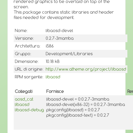
rendered graphics to be overlaid on top of the
screen.
This package contains static libraries and header
files needed for development.
Nome:
libaosd-devel
Versione:
0.2.7-3mamba
Architettura:
i586
Gruppo:
Development/Libraries
Dimensione:
10.18 kB
URL di origine:
http://www.atheme.org/project/libaosd
RPM sorgente:
libaosd
Collegati
Fornisce
Re
aosd_cat
libaosd-devel = 0:0.2.7-3mamba
libaosd
libaosd-devel(x86-32) = 0:0.2.7-3mamba
libaosd-debug
pkgconfig(libaosd) = 0:0.2.7
pkgconfig(libaosd-text) = 0:0.2.7