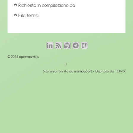
Richiesto in compilazione da
File forniti
© 2026
openmamba
↑
Sito web fornito da
mambaSoft
- Ospitato da
TOP-IX