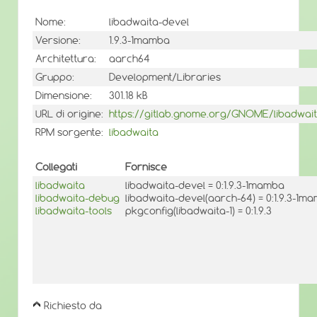
Nome:
libadwaita-devel
Versione:
1.9.3-1mamba
Architettura:
aarch64
Gruppo:
Development/Libraries
Dimensione:
301.18 kB
URL di origine:
https://gitlab.gnome.org/GNOME/libadwai
RPM sorgente:
libadwaita
Collegati
Fornisce
libadwaita
libadwaita-devel = 0:1.9.3-1mamba
libadwaita-debug
libadwaita-devel(aarch-64) = 0:1.9.3-1m
libadwaita-tools
pkgconfig(libadwaita-1) = 0:1.9.3
Richiesto da