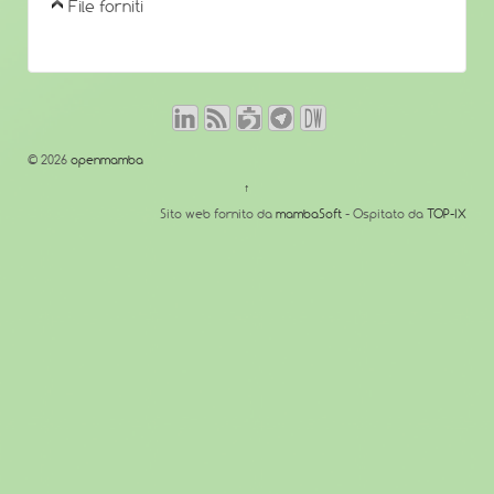
File forniti
© 2026
openmamba
↑
Sito web fornito da
mambaSoft
- Ospitato da
TOP-IX