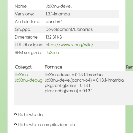
Nome:
libXmu-devel
Versione:
1.3.1-1mamba
Architettura:
aarch64
Gruppo:
Development/Libraries
Dimensione:
132.31 kB
URL di origine:
https://www.x.org/wiki/
RPM sorgente:
libXmu
Collegati
Fornisce
Ren
libXmu
libXmu-devel = 0:1.3.1-1mamba
libXmu-debug
libXmu-devel(aarch-64) = 0:1.3.1-1mamba
pkgconfig(xmu) = 0:1.3.1
pkgconfig(xmuu) = 0:1.3.1
Richiesto da
Richiesto in compilazione da