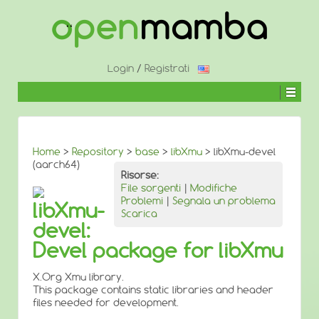
↓
SALTA
AL
CONTENUTO
PRINCIPALE
Login
/
Registrati
Home
>
Repository
>
base
>
libXmu
> libXmu-devel
(aarch64)
Risorse:
File sorgenti
|
Modifiche
Problemi
|
Segnala un problema
libXmu-
Scarica
devel:
Devel package for libXmu
X.Org Xmu library.
This package contains static libraries and header
files needed for development.