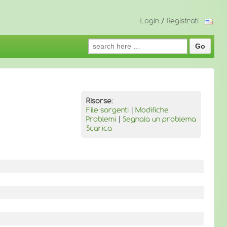
Login
/
Registrati
Search
for:
Risorse:
File sorgenti
|
Modifiche
Problemi
|
Segnala un problema
Scarica