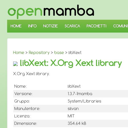
↓
SALTA
AL
CONTENUTO
PRINCIPALE
HOME
INFO
NOTIZIE
SCARICA
PACCHETTI
COMUNI
Home
>
Repository
>
base
> libXext
libXext: X.Org Xext library
X.Org Xext library.
Nome:
libXext
Versione:
1.3.7-1mamba
Gruppo:
System/Libraries
Manutentore:
silvan
Licenza:
MIT
Dimensione:
354.64 kB