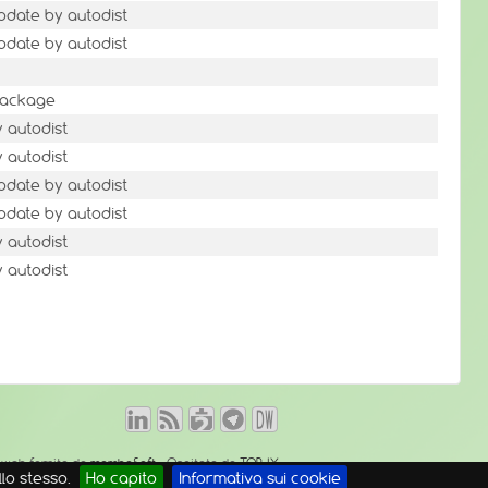
pdate by autodist
pdate by autodist
 package
 autodist
 autodist
pdate by autodist
pdate by autodist
 autodist
 autodist
o web fornito da
mambaSoft
- Ospitato da
TOP-IX
lo stesso.
Ho capito
Informativa sui cookie