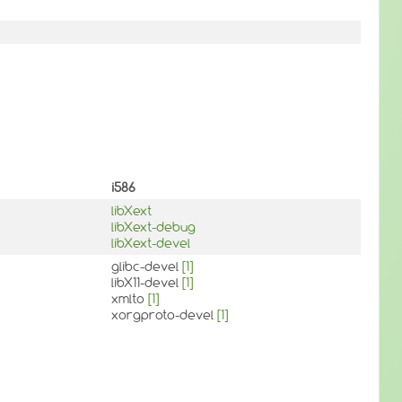
i586
libXext
libXext-debug
libXext-devel
glibc-devel
[1]
libX11-devel
[1]
xmlto
[1]
xorgproto-devel
[1]