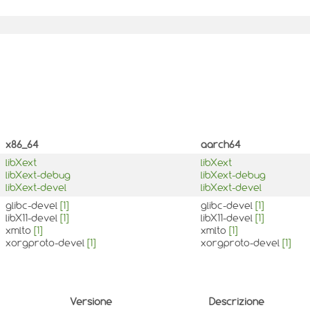
x86_64
aarch64
libXext
libXext
libXext-debug
libXext-debug
libXext-devel
libXext-devel
glibc-devel
[1]
glibc-devel
[1]
libX11-devel
[1]
libX11-devel
[1]
xmlto
[1]
xmlto
[1]
xorgproto-devel
[1]
xorgproto-devel
[1]
Versione
Descrizione