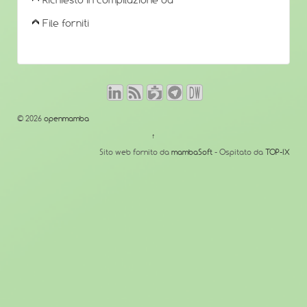
Richiesto in compilazione da
File forniti
© 2026
openmamba
↑
Sito web fornito da
mambaSoft
- Ospitato da
TOP-IX