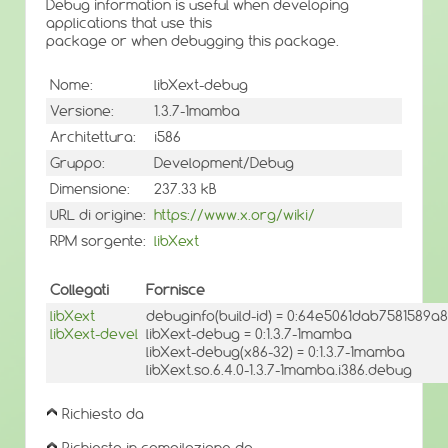
Debug information is useful when developing
applications that use this
package or when debugging this package.
Nome:
libXext-debug
Versione:
1.3.7-1mamba
Architettura:
i586
Gruppo:
Development/Debug
Dimensione:
237.33 kB
URL di origine:
https://www.x.org/wiki/
RPM sorgente:
libXext
Collegati
Fornisce
libXext
debuginfo(build-id) = 0:64e5061dab7581589
libXext-devel
libXext-debug = 0:1.3.7-1mamba
libXext-debug(x86-32) = 0:1.3.7-1mamba
libXext.so.6.4.0-1.3.7-1mamba.i386.debug
Richiesto da