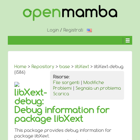
↓
SALTA
AL
CONTENUTO
PRINCIPALE
Login
/
Registrati
Home
>
Repository
>
base
>
libXext
> libXext-debug
(i586)
Risorse:
File sorgenti
|
Modifiche
Problemi
|
Segnala un problema
libXext-
Scarica
debug:
Debug information for
package libXext
This package provides debug information for
package libXext.