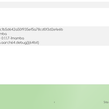
434c1b5d642a50f935ef5a78cd0f3d2efe6b
amba
0:1.1.7-1mamba
a.aarch64.debug()(64bit)
↑
Sit