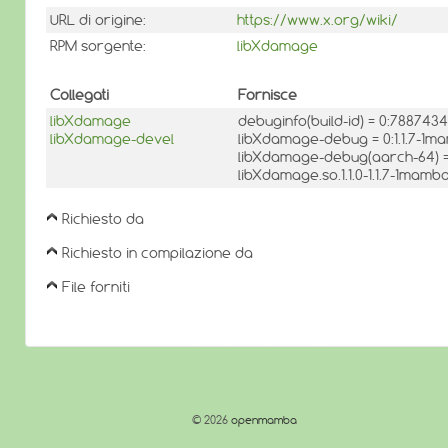
URL di origine:
https://www.x.org/wiki/
RPM sorgente:
libXdamage
Collegati
Fornisce
libXdamage
debuginfo(build-id) = 0:7887
libXdamage-devel
libXdamage-debug = 0:1.1.7-1m
libXdamage-debug(aarch-64) = 
libXdamage.so.1.1.0-1.1.7-1mamb
Richiesto da
Richiesto in compilazione da
File forniti
© 2026
openmamba