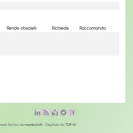
Rende obsoleti
Richiede
Raccomanda
o web fornito da
mambaSoft
- Ospitato da
TOP-IX