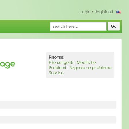
Login
/
Registrati
Search
for:
Risorse:
mage
File sorgenti
|
Modifiche
Problemi
|
Segnala un problema
Scarica