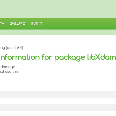
TÀ
SVILUPPO
EVENTI
ug (aarch64)
nformation for package libXda
bXdamage.
at use this