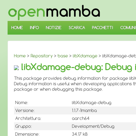
↓
SALTA
AL
CONTENUTO
PRINCIPALE
HOME
INFO
NOTIZIE
SCARICA
PACCHETTI
COMUNI
Home
>
Repository
>
base
>
libXdamage
> libXdamage-deb
libXdamage-debug: Debug i
This package provides debug information for package li
Debug information is useful when developing applications th
package or when debugging this package.
Nome:
libXdamage-debug
Versione:
1.1.7-1mamba
Architettura:
aarch64
Gruppo:
Development/Debug
Dimensione:
34.17 kB