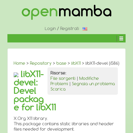
↓
SALTA
AL
CONTENUTO
PRINCIPALE
Login
/
Registrati
Home
>
Repository
>
base
>
libX11
> libX11-devel (i586)
libX11-
Risorse:
File sorgenti
|
Modifiche
devel:
Problemi
|
Segnala un problema
Devel
Scarica
packag
e for libX11
X.Org X11 library.
This package contains static libraries and header
files needed for development.