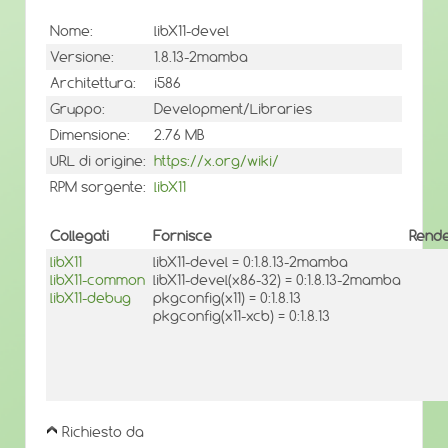
Nome:
libX11-devel
Versione:
1.8.13-2mamba
Architettura:
i586
Gruppo:
Development/Libraries
Dimensione:
2.76 MB
URL di origine:
https://x.org/wiki/
RPM sorgente:
libX11
Collegati
Fornisce
Rende
libX11
libX11-devel = 0:1.8.13-2mamba
libX11-common
libX11-devel(x86-32) = 0:1.8.13-2mamba
libX11-debug
pkgconfig(x11) = 0:1.8.13
pkgconfig(x11-xcb) = 0:1.8.13
Richiesto da