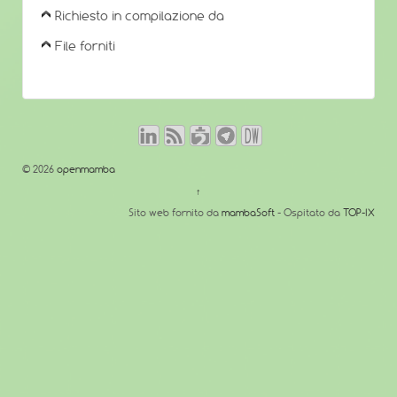
Richiesto in compilazione da
File forniti
© 2026
openmamba
↑
Sito web fornito da
mambaSoft
- Ospitato da
TOP-IX