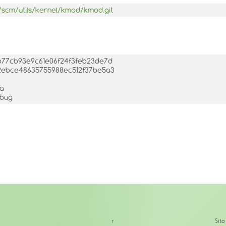
b/scm/utils/kernel/kmod/kmod.git
1eb77cb93e9c61e06f24f3feb23de7d
752ebce48635755988ec512f37be5a3
ba
ebug
↑
Sit