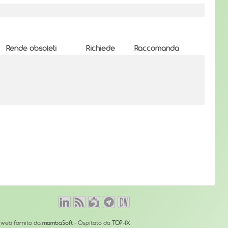
Rende obsoleti
Richiede
Raccomanda
o web fornito da
mambaSoft
- Ospitato da
TOP-IX