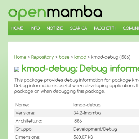
↓
SALTA
AL
CONTENUTO
PRINCIPALE
HOME
INFO
NOTIZIE
SCARICA
PACCHETTI
COMUNI
Home
>
Repository
>
base
>
kmod
> kmod-debug (i586)
kmod-debug: Debug informa
This package provides debug information for package km
Debug information is useful when developing applications th
package or when debugging this package.
Nome:
kmod-debug
Versione:
34.2-1mamba
Architettura:
i586
Gruppo:
Development/Debug
Dimensione:
560.07 kB