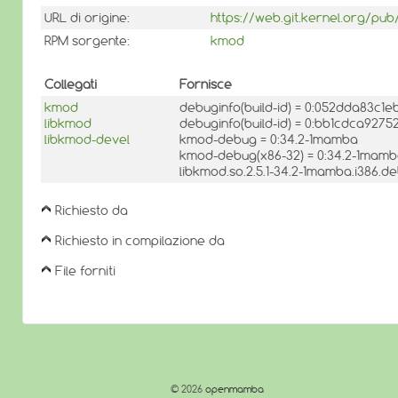
URL di origine:
https://web.git.kernel.org/pu
RPM sorgente:
kmod
Collegati
Fornisce
kmod
debuginfo(build-id) = 0:052dda83c
libkmod
debuginfo(build-id) = 0:bb1cdca92
libkmod-devel
kmod-debug = 0:34.2-1mamba
kmod-debug(x86-32) = 0:34.2-1mam
libkmod.so.2.5.1-34.2-1mamba.i386.d
Richiesto da
Richiesto in compilazione da
File forniti
© 2026
openmamba