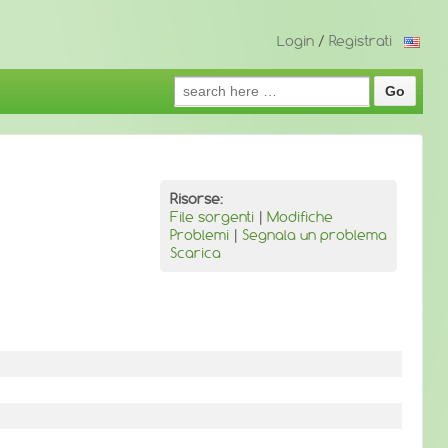
Login
/
Registrati
Search
for:
Risorse:
File sorgenti
|
Modifiche
Problemi
|
Segnala un problema
Scarica