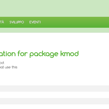
TÀ
SVILUPPO
EVENTI
tion for package kmod
od.
at use this