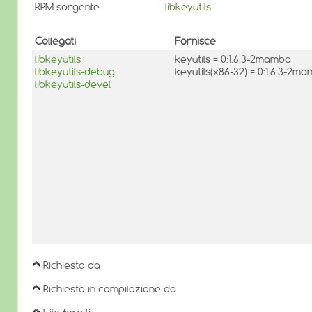
RPM sorgente:
libkeyutils
Collegati
Fornisce
libkeyutils
keyutils = 0:1.6.3-2mamba
libkeyutils-debug
keyutils(x86-32) = 0:1.6.3-2m
libkeyutils-devel
Richiesto da
Richiesto in compilazione da