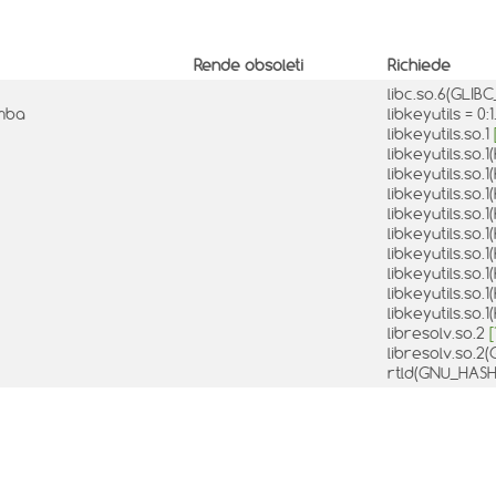
Rende obsoleti
Richiede
libc.so.6(GLIB
amba
libkeyutils = 
libkeyutils.so.1
libkeyutils.so.
libkeyutils.so.
libkeyutils.so.
libkeyutils.so.
libkeyutils.so.
libkeyutils.so.
libkeyutils.so.
libkeyutils.so.
libkeyutils.so.
libresolv.so.2
[
libresolv.so.2
rtld(GNU_HAS