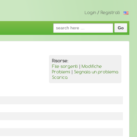
Login
/
Registrati
Search
for:
Risorse:
File sorgenti
|
Modifiche
Problemi
|
Segnala un problema
Scarica