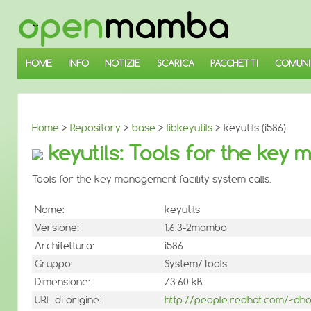
↓
SALTA
AL
CONTENUTO
PRINCIPALE
HOME
INFO
NOTIZIE
SCARICA
PACCHETTI
COMUNI
Home
>
Repository
>
base
>
libkeyutils
> keyutils (i586)
keyutils: Tools for the key 
Tools for the key management facility system calls.
Nome:
keyutils
Versione:
1.6.3-2mamba
Architettura:
i586
Gruppo:
System/Tools
Dimensione:
73.60 kB
URL di origine:
http://people.redhat.com/~dho