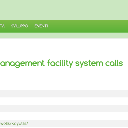
TÀ
SVILUPPO
EVENTI
management facility system calls
wells/keyutils/