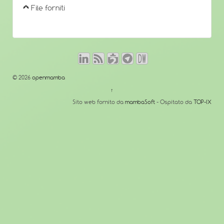
File forniti
© 2026
openmamba
↑
Sito web fornito da
mambaSoft
- Ospitato da
TOP-IX