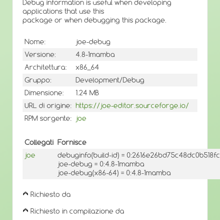
Debug information is useful when developing
applications that use this
package or when debugging this package.
Nome:
joe-debug
Versione:
4.8-1mamba
Architettura:
x86_64
Gruppo:
Development/Debug
Dimensione:
1.24 MB
URL di origine:
https://joe-editor.sourceforge.io/
RPM sorgente:
joe
Collegati
Fornisce
joe
debuginfo(build-id) = 0:2616e26bd75c48dc0b518
joe-debug = 0:4.8-1mamba
joe-debug(x86-64) = 0:4.8-1mamba
Richiesto da
Richiesto in compilazione da