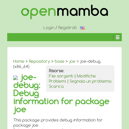
↓
SALTA
AL
CONTENUTO
PRINCIPALE
Login
/
Registrati
Home
>
Repository
>
base
>
joe
> joe-debug
(x86_64)
Risorse:
joe-
File sorgenti
|
Modifiche
Problemi
|
Segnala un problema
debug:
Scarica
Debug
information for package
joe
This package provides debug information for
package joe.