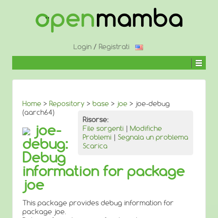
↓
SALTA
AL
CONTENUTO
PRINCIPALE
Login
/
Registrati
Home
>
Repository
>
base
>
joe
> joe-debug
(aarch64)
Risorse:
joe-
File sorgenti
|
Modifiche
Problemi
|
Segnala un problema
debug:
Scarica
Debug
information for package
joe
This package provides debug information for
package joe.