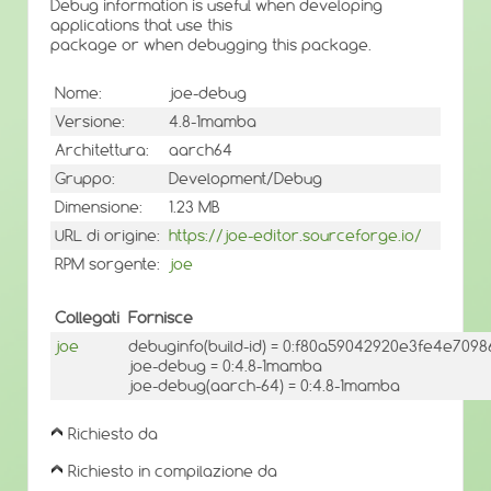
Debug information is useful when developing
applications that use this
package or when debugging this package.
Nome:
joe-debug
Versione:
4.8-1mamba
Architettura:
aarch64
Gruppo:
Development/Debug
Dimensione:
1.23 MB
URL di origine:
https://joe-editor.sourceforge.io/
RPM sorgente:
joe
Collegati
Fornisce
joe
debuginfo(build-id) = 0:f80a59042920e3fe4e709
joe-debug = 0:4.8-1mamba
joe-debug(aarch-64) = 0:4.8-1mamba
Richiesto da
Richiesto in compilazione da