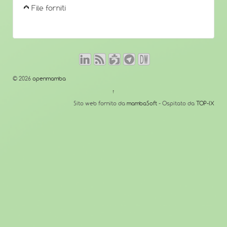
File forniti
© 2026
openmamba
↑
Sito web fornito da
mambaSoft
- Ospitato da
TOP-IX