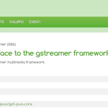
TÀ
SVILUPPO
EVENTI
mer (i586)
face to the gstreamer framewor
reamer multimedia framework.
java/gst1-java-core