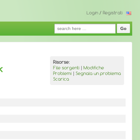
Login
/
Registrati
Search
for:
Risorse:
k
File sorgenti
|
Modifiche
Problemi
|
Segnala un problema
Scarica