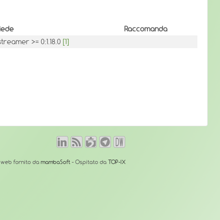
iede
Raccomanda
streamer >= 0:1.18.0
[1]
o web fornito da
mambaSoft
- Ospitato da
TOP-IX