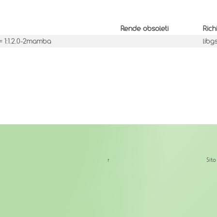
Rende obsoleti
Rich
 1:1.2.0-2mamba
libg
↑
Sit