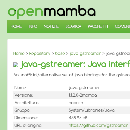
↓
SALTA
AL
CONTENUTO
PRINCIPALE
HOME
INFO
NOTIZIE
SCARICA
PACCHETTI
COMUNI
Home
>
Repository
>
base
>
java-gstreamer
> java-gstrea
java-gstreamer: Java inter
An unofficial/alternative set of java bindings for the gst
Nome:
java-gstreamer
Versione:
1:1.2.0-2mamba
Architettura:
noarch
Gruppo:
System/Libraries/Java
Dimensione:
488.97 kB
URL di origine:
https://github.com/gstreamer-