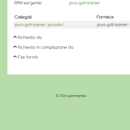
RPM sorgente:
java-gstreamer
Collegati
Fornisce
java-gstreamer-javadoc
java-gstreamer =
Richiesto da
Richiesto in compilazione da
File forniti
© 2026
openmamba