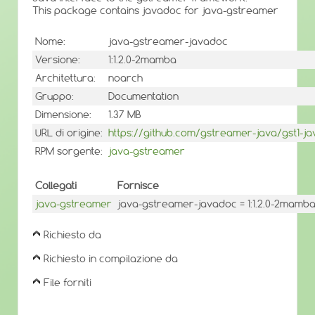
This package contains javadoc for java-gstreamer
Nome:
java-gstreamer-javadoc
Versione:
1:1.2.0-2mamba
Architettura:
noarch
Gruppo:
Documentation
Dimensione:
1.37 MB
URL di origine:
https://github.com/gstreamer-java/gst1-j
RPM sorgente:
java-gstreamer
Collegati
Fornisce
java-gstreamer
java-gstreamer-javadoc = 1:1.2.0-2mamb
Richiesto da
Richiesto in compilazione da
File forniti