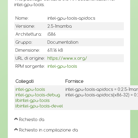
intel-gpu-tools.
Nome:
intel-gpu-tools-apidocs
Versione:
2.5-1mamba
Architettura:
i586
Gruppo:
Documentation
Dimensione:
611.16 kB
URL di origine:
https://www.x.org/
RPM sorgente:
intel-gpu-tools
Collegati
Fornisce
intel-gpu-tools
intel-gpu-tools-apidocs = 0:2.5-1m
intel-gpu-tools-debug
intel-gpu-tools-apidocs(x86-32) = 
libintel-gpu-tools
libintel-gpu-tools-devel
Richiesto da
Richiesto in compilazione da