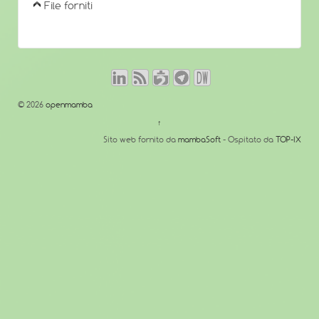
File forniti
© 2026
openmamba
↑
Sito web fornito da
mambaSoft
- Ospitato da
TOP-IX