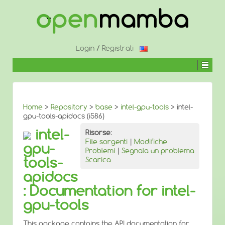
↓
SALTA
AL
CONTENUTO
PRINCIPALE
Login
/
Registrati
Home
>
Repository
>
base
>
intel-gpu-tools
> intel-
gpu-tools-apidocs (i586)
intel-
Risorse:
File sorgenti
|
Modifiche
gpu-
Problemi
|
Segnala un problema
tools-
Scarica
apidocs
: Documentation for intel-
gpu-tools
This package contains the API documentation for