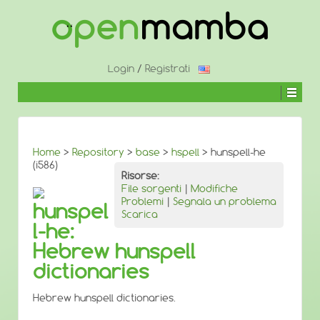
↓
SALTA
AL
CONTENUTO
PRINCIPALE
Login
/
Registrati
Home
>
Repository
>
base
>
hspell
> hunspell-he
(i586)
Risorse:
File sorgenti
|
Modifiche
Problemi
|
Segnala un problema
hunspel
Scarica
l-he:
Hebrew hunspell
dictionaries
Hebrew hunspell dictionaries.