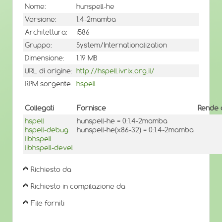
Nome:
hunspell-he
Versione:
1.4-2mamba
Architettura:
i586
Gruppo:
System/Internationalization
Dimensione:
1.19 MB
URL di origine:
http://hspell.ivrix.org.il/
RPM sorgente:
hspell
Collegati
Fornisce
Rende 
hspell
hunspell-he = 0:1.4-2mamba
hspell-debug
hunspell-he(x86-32) = 0:1.4-2mamba
libhspell
libhspell-devel
Richiesto da
Richiesto in compilazione da
File forniti