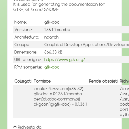
It is used for generating the documentation for
GTK+, GLib and GNOME.
Nome:
gtk-doc
Versione:
1.36.1-1mamba
Architettura:
noarch
Gruppo:
Graphical Desktop/Applications/Developm
Dimensione:
866.33 kB
URL di origine:
https://www.gtk.org/
RPM sorgente:
gtk-doc
Collegati
Fornisce
Rende obsoleti
Rich
cmake-filesystem(x86-32)
/bin
gtk-doc = 0:1.36.1-1mamba
/usr
perl(gtkdoc-common.pl)
/usr
pkgconfig(gtk-doc) = 0:1.36.1
docb
perl
pyth
Richiesto da