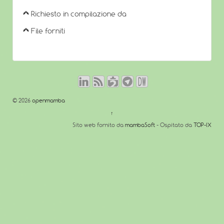
Richiesto in compilazione da
File forniti
© 2026
openmamba
↑
Sito web fornito da
mambaSoft
- Ospitato da
TOP-IX