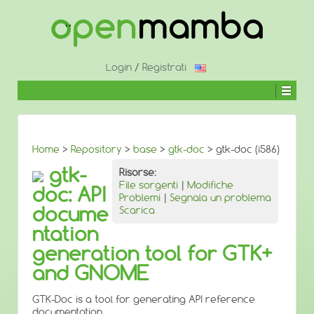
↓
SALTA
AL
CONTENUTO
PRINCIPALE
Login
/
Registrati
Home
>
Repository
>
base
>
gtk-doc
> gtk-doc (i586)
gtk-
Risorse:
File sorgenti
|
Modifiche
doc: API
Problemi
|
Segnala un problema
docume
Scarica
ntation
generation tool for GTK+
and GNOME
GTK-Doc is a tool for generating API reference
documentation.